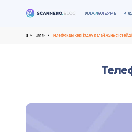
ҚАЛАЙ
ӘЛЕУМЕТТІК Қ
Scannero
Үй
Қалай
Телефонды кері іздеу қалай жұмыс істейді
Телеф