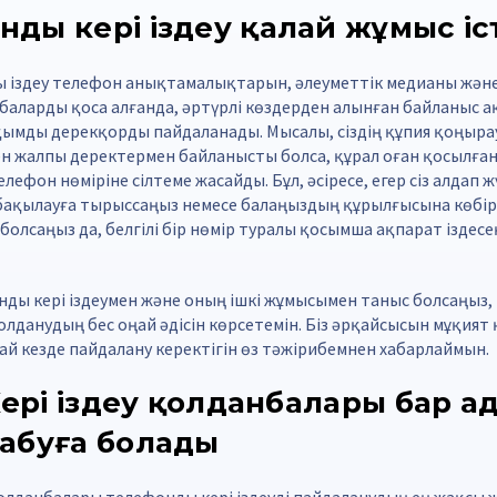
ды кері іздеу қалай жұмыс іс
ы іздеу телефон анықтамалықтарын, әлеуметтік медианы жән
баларды қоса алғанда, әртүрлі көздерден алынған байланыс 
уқымды дерекқорды пайдаланады. Мысалы, сіздің құпия қоңы
ген жалпы деректермен байланысты болса, құрал оған қосылға
лефон нөміріне сілтеме жасайды. Бұл, әсіресе, егер сіз алдап 
ақылауға тырыссаңыз немесе балаңыздың құрылғысына көбір
болсаңыз да, белгілі бір нөмір туралы қосымша ақпарат іздесе
онды кері іздеумен және оның ішкі жұмысымен таныс болсаңыз, 
лданудың бес оңай әдісін көрсетемін. Біз әрқайсысын мұқия
ай кезде пайдалану керектігін өз тәжірибемнен хабарлаймын.
 Кері іздеу қолданбалары бар 
табуға болады