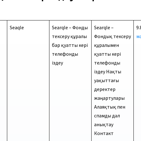
Seaqle
Searqle – Фонды
Searqle –
9.
тексеру құралы
Фондық тексеру
м
бар қуатты кері
құралымен
телефонды
қуатты кері
іздеу
телефонды
іздеу Нақты
уақыттағы
деректер
жаңартулары
Алаяқтық пен
спамды дәл
анықтау
Контакт