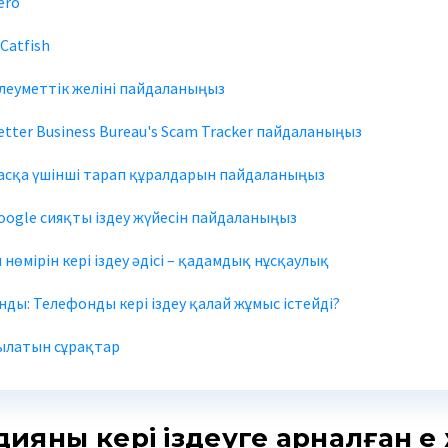
ero
 Catfish
Әлеуметтік желіні пайдаланыңыз
Better Business Bureau's Scam Tracker пайдаланыңыз
 Басқа үшінші тарап құралдарын пайдаланыңыз
Google сияқты іздеу жүйесін пайдаланыңыз
нөмірін кері іздеу әдісі – қадамдық нұсқаулық
ды: Телефонды кері іздеу қалай жұмыс істейді?
ылатын сұрақтар
ияның кері іздеуге арналған е