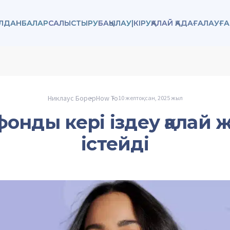
ОЛДАНБАЛАР
САЛЫСТЫРУ
БАҚЫЛАУ
|
КІРУ
ҚАЛАЙ ҚАДАҒАЛАУҒ
Никлаус Борер
How To
10 желтоқсан, 2025 жыл
онды кері іздеу қалай
істейді