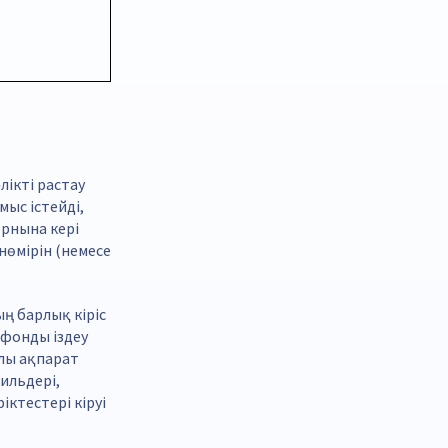
лікті растау
ыс істейді,
орнына кері
нөмірін (немесе
ң барлық кіріс
ефонды іздеу
лы ақпарат
ильдері,
іктестері кіруі