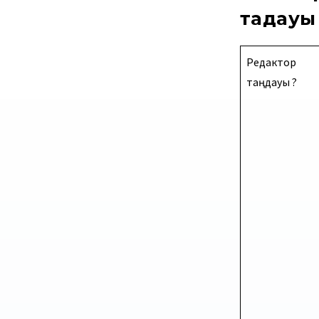
таңдауы
Редактор
таңдауы ?