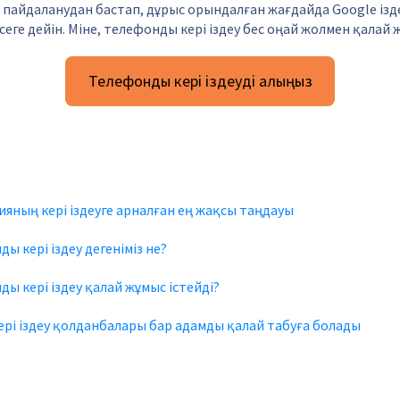
пайдаланудан бастап, дұрыс орындалған жағдайда Google ізд
еге дейін. Міне, телефонды кері іздеу бес оңай жолмен қалай ж
Телефонды кері іздеуді алыңыз
ияның кері іздеуге арналған ең жақсы таңдауы
ы кері іздеу дегеніміз не?
ы кері іздеу қалай жұмыс істейді?
Кері іздеу қолданбалары бар адамды қалай табуға болады
e