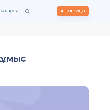
А БОЛАДЫ
ҚАЗІР КӨРІҢІЗ
 жұмыс