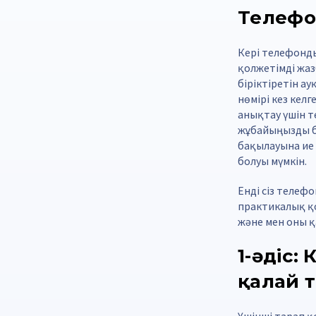
Телефон
Кері телефонд
қолжетімді жаз
біріктіретін а
нөмірі кез кел
анықтау үшін те
жұбайыңызды б
бақылауына ие 
болуы мүмкін.
Енді сіз телеф
практикалық қо
және мен оны қ
1-әдіс:
қалай 