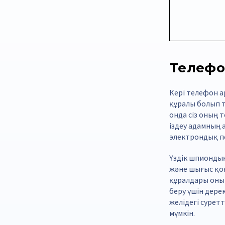
Телефон
Кері телефон а
құралы болып т
онда сіз оның 
іздеу адамның 
электрондық п
Үздік шпиондық
және шығыс қоң
құралдары оны
беру үшін дере
желідегі суретт
мүмкін.