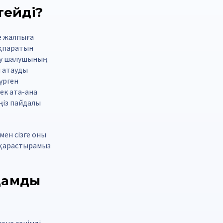
тейді?
е жалпыға
ақпаратын
рау шалушының
н атауды
жүрген
ек ата-ана
ңіз пайдалы
мен сізге оны
т қарастырамыз
адамды