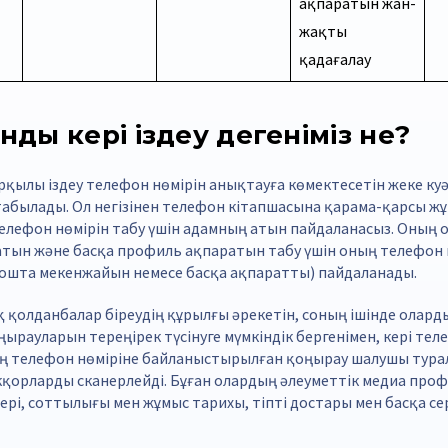
ақпаратын жан-
жақты
қадағалау
ды кері іздеу дегеніміз не?
рқылы іздеу телефон нөмірін анықтауға көмектесетін жеке куә
абылады. Ол негізінен телефон кітапшасына қарама-қарсы жұм
телефон нөмірін табу үшін адамның атын пайдаланасыз. Оның 
атын және басқа профиль ақпаратын табу үшін оның телефон 
ошта мекенжайын немесе басқа ақпаратты) пайдаланады.
 қолданбалар біреудің құрылғы әрекетін, соның ішінде оларды
ырауларын тереңірек түсінуге мүмкіндік бергенімен, кері тел
ң телефон нөміріне байланыстырылған қоңырау шалушы тура
кқорларды сканерлейді. Бұған олардың әлеуметтік медиа проф
ері, соттылығы мен жұмыс тарихы, тіпті достары мен басқа сер