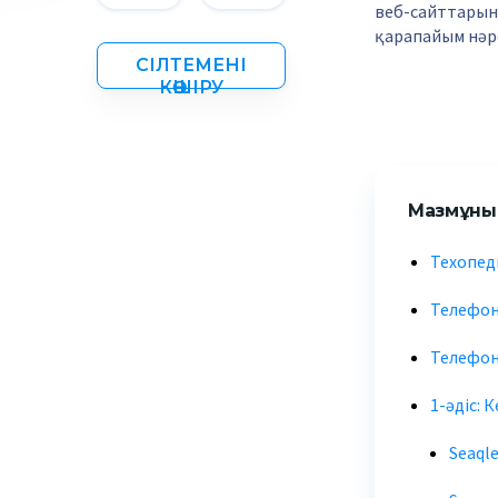
веб-сайттарын 
қарапайым нәрс
СІЛТЕМЕНІ
КӨШІРУ
Мазмұны
Техопед
Телефонд
Телефонд
1-әдіс: 
Seaql