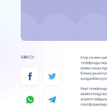
БӨЛІСУ:
Егер сіз мен с
телефонды кері 
алаяқтыққа күд
білмеу ренжіту
қолданбаға қол
Кері телефонд
көмектеседі жә
әсіресе пайдал
платформалары