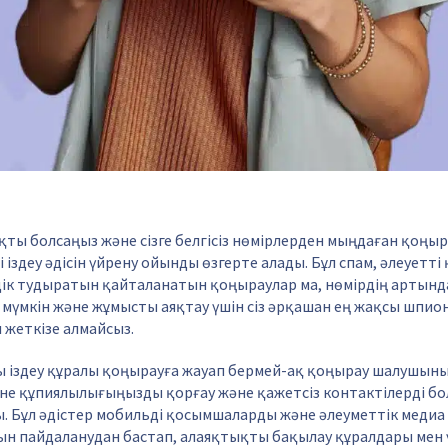
ияқты болсаңыз және сізге белгісіз нөмірлерден мыңдаған қоңыр
іздеу әдісін үйрену ойынды өзгерте алады. Бұл спам, әлеуетті
ік тудыратын қайталанатын қоңыраулар ма, нөмірдің артынд
і мүмкін және жұмысты аяқтау үшін сіз әрқашан ең жақсы шпи
 жеткізе алмайсыз.
ы іздеу құралы қоңырауға жауап бермей-ақ қоңырау шалушын
не құпиялылығыңызды қорғау және қажетсіз контактілерді б
ы. Бұл әдістер мобильді қосымшаларды және әлеуметтік медиа
н пайдаланудан бастап, алаяқтықты бақылау құралдары мен 