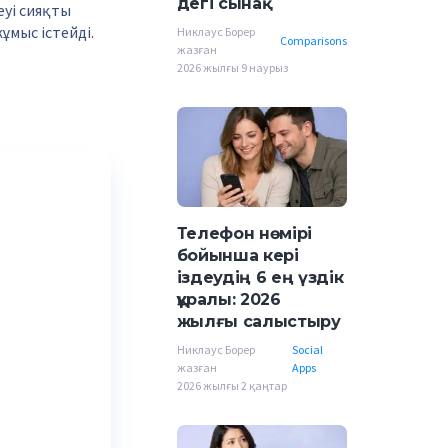
дегі сынақ
еуі сияқты
ұмыс істейді.
Никлаус Борер
Comparisons
жазған
2026 жылғы 9 наурыз
Телефон нөмірі
бойынша кері
іздеудің 6 ең үздік
құралы: 2026
жылғы салыстыру
Никлаус Борер
Social
жазған
Apps
2026 жылғы 2 қаңтар