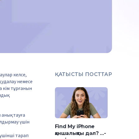
аулар келсе,
ҚАТЫСТЫ ПОСТТАР
 қудалау немесе
а кім тұрғанын
ондық
ы анықтауға
олдырмау үшін
Find My iPhone
қаншалықты дәл? …-
үшінші тарап