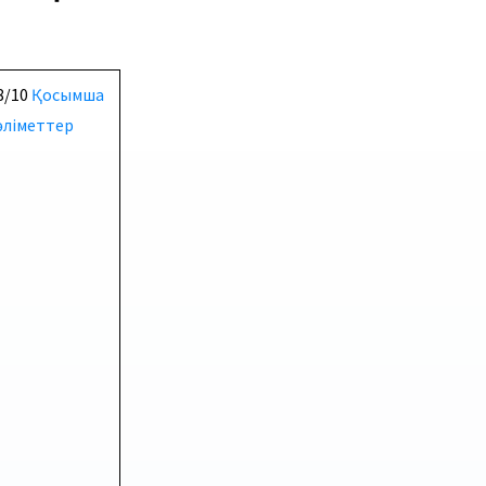
8/10
Қосымша
әліметтер