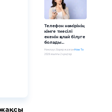
Телефон нөмірінің
кімге тиесілі
екенін қалай білуге
болады...
Никлаус Борер жазған
How To
2026 жылғы 2 қаңтар
ң жақсы