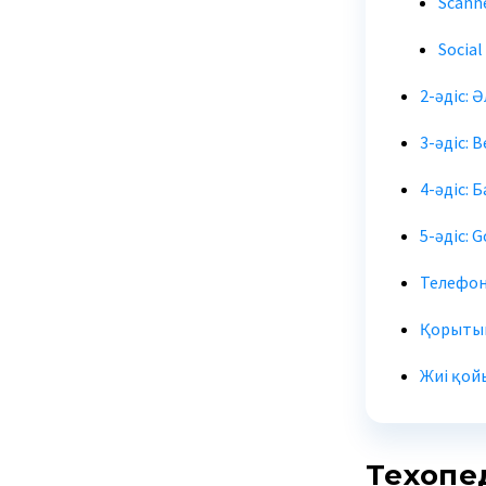
Scann
Social
2-әдіс: 
3-әдіс: 
4-әдіс:
5-әдіс: 
Телефон 
Қорытын
Жиі қой
Техопед