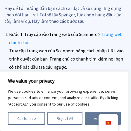
Hãy để tôi hướng dẫn bạn cách cài đặt và sử dụng ứng dụng
theo dõi bạn trai. Tôi sẽ lấy Spynger, lựa chọn hàng đầu của
tôi, làm ví dụ. Hãy làm theo các bước sau:
Bước 1: Truy cập vào trang web của Scannero’s
Trang web
chính thức
Truy cập trang web của Scannero bằng cách nhập URL vào
trình duyệt của bạn. Trang chủ có thanh tìm kiếm nơi bạn
có thể bắt đầu tra cứu ngược.
We value your privacy
Bước 2: Nhấp vào số điện thoại ở trên thanh tìm kiếm trên
trang đích.
We use cookies to enhance your browsing experience, serve
Khi đã vào trang chủ, hãy chọn tùy chọn “Tra cứu số điện
personalized ads or content, and analyze our traffic. By clicking
"Accept All", you consent to our use of cookies.
thoại ngược” trong phần Tính năng.
Customize
Reject All
Accept All
Bước 3: Nhập số điện thoại và nhấp vào Tìm kiếm
Nhập số điện thoại 10 chữ số mà bạn muốn tra cứu vào