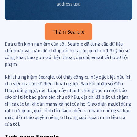
address usa
Thăm Searqle
Dựa trên kinh nghiệm của tôi, Searqle đã cung cấp dữ liệu
chính xác và toàn diện bằng cách tra cứu qua hơn 1,3 tỷ hồ sơ
công khai, bao gồm số điện thoại, địa chỉ, email và hồ sơ tội
phạm.
Khi thử nghiệm Searqle, tôi thấy công cụ này đặc biệt hữu ích
cho việc tra cứu số điện thoại ngược. Sau khi nhập số điện
thoại đáng ngờ, nền tảng này nhanh chóng tạo ra một báo
cáo chi tiết bao gồm tên chủ sở hữu, địa chỉ đã biết và thậm
chí cả các tài khoản mạng xã hội của họ. Giao diện người dùng
rất trực quan, quá trình tìm kiếm diễn ra nhanh chóng và bảo
mật, đảm bảo quyền riêng tư trong suốt quá trình điều tra
của tôi.
Tính năng Searqle