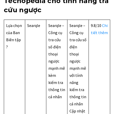
Techopedia cho tính năng tra
cứu ngược
Lựa chọn
Searqle
Searqle –
Searqle –
9.8/10
Chi
của Ban
Công cụ
Công cụ
tiết thêm
Biên tập
tra cứu
tra cứu số
?
số điện
điện
thoại
thoại
ngược
ngược
mạnh mẽ
mạnh mẽ
kèm
với tính
kiểm tra
năng
thông tin
kiểm tra
cá nhân
thông tin
cá nhân
Cập nhật