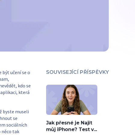
 být učení se o
SOUVISEJÍCÍ PŘÍSPĚVKY
spam,
nevědět, kdo se
aplikaci, která
ž byste museli
yhnout se
Jak přesné je Najít
em sociálních
můj iPhone? Test v...
o něco tak