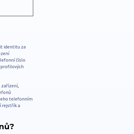
t identitu za
ezení
lefonní číslo
 profilových
 zařízení,
lefonů
 jeho telefonním
 rejstřík a
onů?