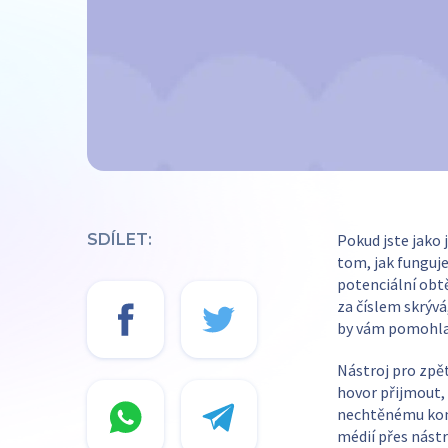
SDÍLET:
Pokud jste jako 
tom, jak funguje
potenciální obt
za číslem skrývá
by vám pomohla 
Nástroj pro zpě
hovor přijmout, 
nechtěnému kont
médií přes nástr