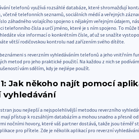
ávání telefonů využívá rozsáhlé databáze, které shromažďují kon
ů, včetně telefonních seznamů, sociálních médií a veřejných zázn
číslo záhadného volajícího spojeno s nějakým veřejným údajem, ná
ci telefonního čísla a určí jméno, které je s ním spojeno. To může
hledáte více informací o konkrétním čísle, ať už se snažíte vysto
te větší rodičovskou kontrolu nad zařízením svého dítěte.
 obeznámeni s reverzním vyhledáváním telefonů a jeho vnitřním f
ch metod pro jeho praktické použití. Na každou z nich se podívám
ušeností vám sdělím, kdy je nejlépe použít.
1: Jak někoho najít pomocí apli
í vyhledávání
 stran jsou nejlepší a nejspolehlivější metodou reverzního vyhledá
ž mají přístup k rozsáhlým databázím a mohou snadno a přesně odh
mi nočními hovory, které váš partner dostává, takže jsou téměř st
plikace pro přítele. Zde je několik aplikací pro reverzní vyhledáván