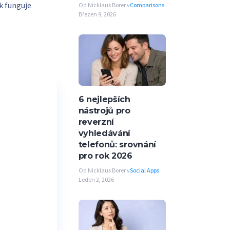
k funguje
Od Nicklaus Borer v
Comparisons
Březen 9, 2026
6 nejlepších
nástrojů pro
reverzní
vyhledávání
telefonů: srovnání
pro rok 2026
Od Nicklaus Borer v
Social Apps
Leden 2, 2026