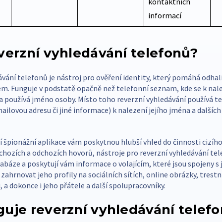
kontaktních
informací
everzní vyhledávání telefonů?
vání telefonů je nástroj pro ověření identity, který pomáhá odhali
em. Funguje v podstatě opačně než telefonní seznam, kde se k nal
a používá jméno osoby. Místo toho reverzní vyhledávání používá te
ilovou adresu či jiné informace) k nalezení jejího jména a dalších
 špionážní aplikace vám poskytnou hlubší vhled do činnosti cizího
chozích a odchozích hovorů, nástroje pro reverzní vyhledávání te
abáze a poskytují vám informace o volajícím, které jsou spojeny s
zahrnovat jeho profily na sociálních sítích, online obrázky, trestní
i, a dokonce i jeho přátele a další spolupracovníky.
guje reverzní vyhledávání telef