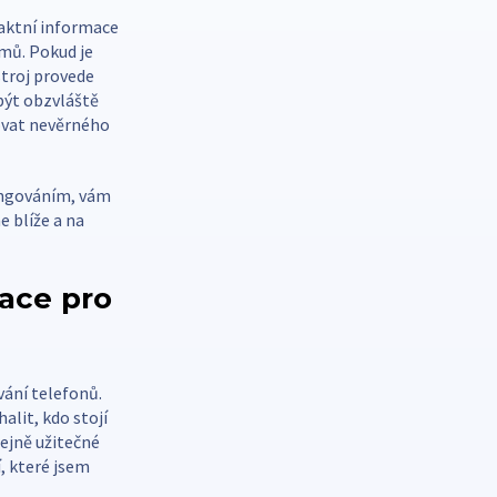
taktní informace
amů. Pokud je
stroj provede
 být obzvláště
povat nevěrného
ungováním, vám
e blíže a na
kace pro
vání telefonů.
alit, kdo stojí
ejně užitečné
í, které jsem