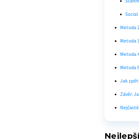
Scann
Social
Metoda 2:
Metoda 3
Metoda 4:
Metoda 5
Jak zpět
Závěr: J
Nejčastě
Nejlepš