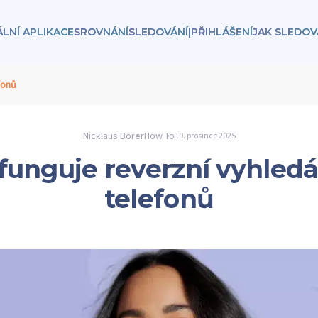
ÁLNÍ APLIKACE
SROVNÁNÍ
SLEDOVÁNÍ
|
PŘIHLÁŠENÍ
JAK SLEDOV
fonů
Nicklaus Borer
How To
10. prosince 2025
funguje reverzní vyhled
telefonů