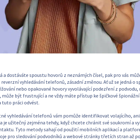
já a dostáváte spoustu hovorů z neznámých čísel, pak pro vás může
 reverzní vyhledávání telefonů, zásadní změnou. Ať už se jedná o 
ěžování nebo opakované hovory vyvolávající podezření z podvodu, 
, může být frustrující a ne vždy máte přístup ke špičkové špionážní 
tuto práci odvést.
tné vyhledávání telefonů vám pomůže identifikovat volajícího, ani
a je užitečný zejména tehdy, když chcete chránit své soukromí a v
aktu. Tyto metody sahají od použití mobilních aplikací a platfor
oje pro sledování podvodníků a webové stránky třetích stran až p