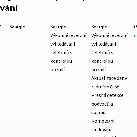
vání
?
Searqle
Searqle -
Searqle -
9.
Výkonné reverzní
Výkonné reverzní
in
vyhledávání
vyhledávání
telefonů s
telefonů s
kontrolou
kontrolou
pozadí
pozadí
Aktualizace dat v
reálném čase
Přesná detekce
podvodů a
spamu
Komplexní
sledování