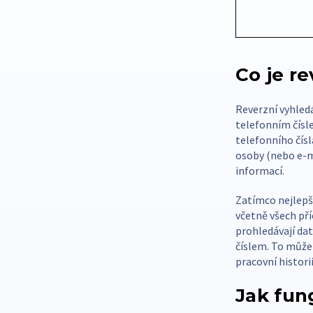
Co je r
Reverzní vyhledá
telefonním čísl
telefonního čísl
osoby (nebo e-ma
informací.
Zatímco nejlepší
včetně všech pří
prohledávají dat
číslem. To může 
pracovní histori
Jak fun