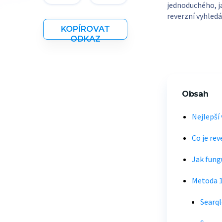
jednoduchého, ja
reverzní vyhled
KOPÍROVAT
ODKAZ
Obsah
Nejlepší
Co je re
Jak fung
Metoda 1
Searql