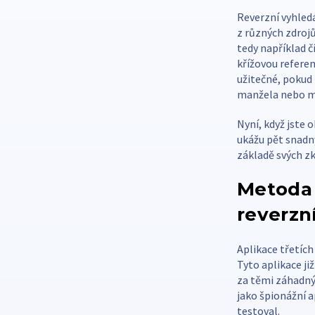
Reverzní vyhled
z různých zdroj
tedy například 
křížovou referen
užitečné, pokud 
manžela nebo má
Nyní, když jste
ukážu pět snadný
základě svých zk
Metoda 
reverzn
Aplikace třetích
Tyto aplikace ji
za těmi záhadný
jako špionážní a
testoval.