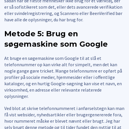
sådan har de fleste mennesker ikke brug for et værktøj, der
er så sofistikeret som det, eller dets avancerede verifikation
eller svindelregistrering, og Scannero eller BeenVerified bør
have alle de oplysninger, du har brug for.
Metode 5: Brug en
søgemaskine som Google
At bruge en søgemaskine som Google til at slå et
telefonnummer op kan virke alt for simpelt, men det kan
nogle gange gøre tricket. Mange telefonnumre er opført på
profiler på sociale medier, hjemmesider eller i offentlige
kataloger, og en hurtig Google-søgning kan vise et navn, en
virksomhed, en adresse eller relevante relaterede
oplysninger.
Ved blot at skrive telefonnummeret i anførselstegn kan man
få vist websider, nyhedsartikler eller brugergenererede fora,
hvor nummeret måske er blevet nævnt eller brugt. Jeg har
selv brugt denne metode og til tider fundet den nyttig til at