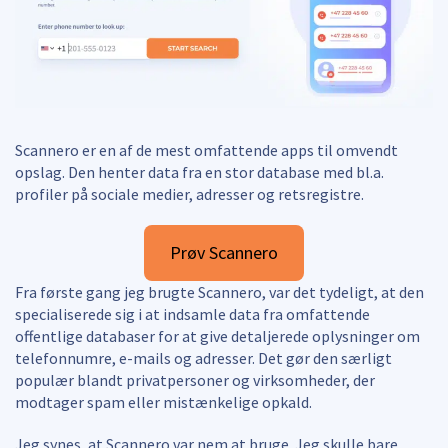
Scannero er en af de mest omfattende apps til omvendt
opslag. Den henter data fra en stor database med bl.a.
profiler på sociale medier, adresser og retsregistre.
Prøv Scannero
Fra første gang jeg brugte Scannero, var det tydeligt, at den
specialiserede sig i at indsamle data fra omfattende
offentlige databaser for at give detaljerede oplysninger om
telefonnumre, e-mails og adresser. Det gør den særligt
populær blandt privatpersoner og virksomheder, der
modtager spam eller mistænkelige opkald.
Jeg synes, at Scannero var nem at bruge. Jeg skulle bare