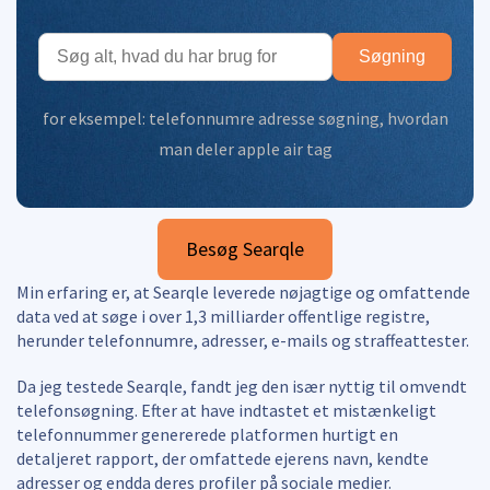
Søgning
for eksempel:
telefonnumre adresse søgning
,
hvordan
man deler apple air tag
Besøg Searqle
Min erfaring er, at Searqle leverede nøjagtige og omfattende
data ved at søge i over 1,3 milliarder offentlige registre,
herunder telefonnumre, adresser, e-mails og straffeattester.
Da jeg testede Searqle, fandt jeg den især nyttig til omvendt
telefonsøgning. Efter at have indtastet et mistænkeligt
telefonnummer genererede platformen hurtigt en
detaljeret rapport, der omfattede ejerens navn, kendte
adresser og endda deres profiler på sociale medier.