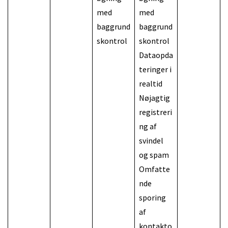
med
med
baggrund
baggrund
skontrol
skontrol
Dataopda
teringer i
realtid
Nøjagtig
registreri
ng af
svindel
og spam
Omfatte
nde
sporing
af
kontakto