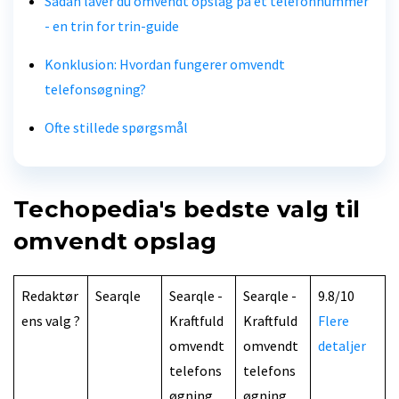
Sådan laver du omvendt opslag på et telefonnummer
- en trin for trin-guide
Konklusion: Hvordan fungerer omvendt
telefonsøgning?
Ofte stillede spørgsmål
Techopedia's bedste valg til
omvendt opslag
Redaktør
Searqle
Searqle -
Searqle -
9.8/10
ens valg ?
Kraftfuld
Kraftfuld
Flere
omvendt
omvendt
detaljer
telefons
telefons
øgning
øgning