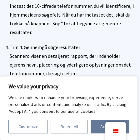
Indtast det 10-cifrede telefonnummer, du vil identificere, i
hjemmesidens søgefelt. Når du har indtastet det, skal du
trykke på knappen "Søg" for at begynde at generere
resultater.
Trin 4: Gennemgå søgeresultater
Scannero viser en detaljeret rapport, der indeholder
ejerens navn, placering og yderligere oplysninger om det
telefonnummer, du søgte efter.
We value your privacy
Konklusion: Hvordan
We use cookies to enhance your browsing experience, serve
fungerer omvendt
personalized ads or content, and analyze our traffic. By clicking
telefonsøgning?
"Accept All", you consent to our use of cookies.
Customize
Reject All
Accept All
Den mest pålidelige af de fem metoder, jeg diskuterede
ovenfor, er at bruge en troværdig app til omvendt opslag.