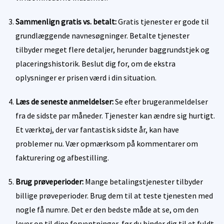
Sammenlign gratis vs. betalt:
Gratis tjenester er gode til
grundlæggende navnesøgninger. Betalte tjenester
tilbyder meget flere detaljer, herunder baggrundstjek og
placeringshistorik. Beslut dig for, om de ekstra
oplysninger er prisen værd i din situation.
Læs de seneste anmeldelser:
Se efter brugeranmeldelser
fra de sidste par måneder. Tjenester kan ændre sig hurtigt.
Et værktøj, der var fantastisk sidste år, kan have
problemer nu. Vær opmærksom på kommentarer om
fakturering og afbestilling.
Brug prøveperioder:
Mange betalingstjenester tilbyder
billige prøveperioder. Brug dem til at teste tjenesten med
nogle få numre. Det er den bedste måde at se, om den
lever op til dine forventninger, før du binder dig til et fuldt