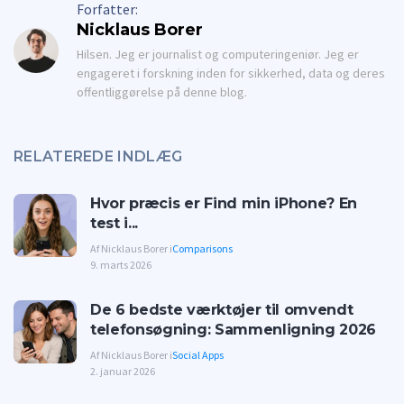
Forfatter:
Nicklaus Borer
Hilsen. Jeg er journalist og computeringeniør. Jeg er
engageret i forskning inden for sikkerhed, data og deres
offentliggørelse på denne blog.
RELATEREDE INDLÆG
Hvor præcis er Find min iPhone? En
test i...
Af Nicklaus Borer i
Comparisons
9. marts 2026
De 6 bedste værktøjer til omvendt
telefonsøgning: Sammenligning 2026
Af Nicklaus Borer i
Social Apps
2. januar 2026