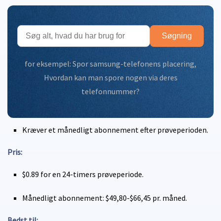
Søgning
for eksempel:
Spor samsung-telefonens placering
,
Hvordan kan man spore nogen via deres
telefonnummer?
Kræver et månedligt abonnement efter prøveperioden.
Pris:
$0.89 for en 24-timers prøveperiode.
Månedligt abonnement: $49,80-$66,45 pr. måned.
Bedst til: