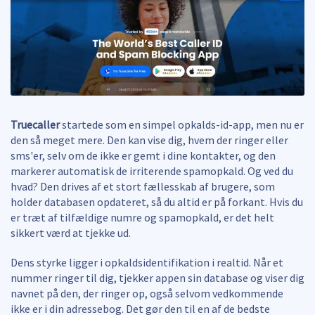
Truecaller
startede som en simpel opkalds-id-app, men nu er
den så meget mere. Den kan vise dig, hvem der ringer eller
sms'er, selv om de ikke er gemt i dine kontakter, og den
markerer automatisk de irriterende spamopkald. Og ved du
hvad? Den drives af et stort fællesskab af brugere, som
holder databasen opdateret, så du altid er på forkant. Hvis du
er træt af tilfældige numre og spamopkald, er det helt
sikkert værd at tjekke ud.
Dens styrke ligger i opkaldsidentifikation i realtid. Når et
nummer ringer til dig, tjekker appen sin database og viser dig
navnet på den, der ringer op, også selvom vedkommende
ikke er i din adressebog. Det gør den til en af de bedste