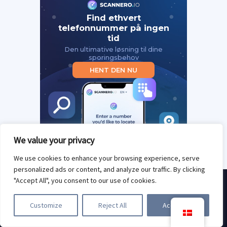
Find ethvert
telefonnummer på ingen
tid
Den ultimative løsning til dine
sporingsbehov
HENT DEN NU
We value your privacy
We use cookies to enhance your browsing experience, serve
.
personalized ads or content, and analyze our traffic. By clicking
"Accept All", you consent to our use of cookies.
Tilmeld dig
til vores
Customize
Reject All
Accept All
nyhedsbreve