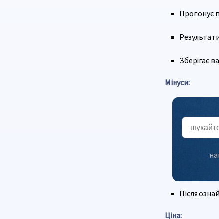
Пропонує п
Результати
Зберігає в
Мінуси:
на
Після озна
Ціна: