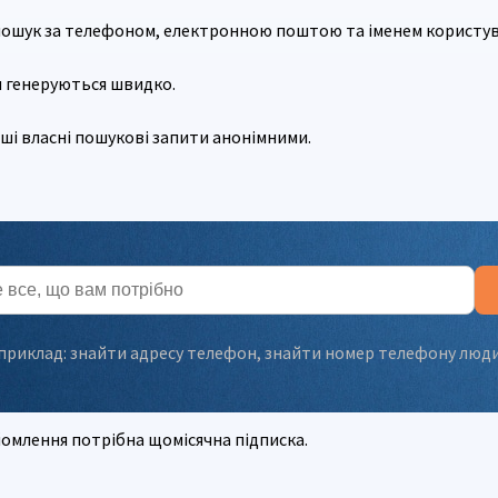
ошук за телефоном, електронною поштою та іменем користув
 генеруються швидко.
аші власні пошукові запити анонімними.
приклад:
знайти адресу телефон
,
знайти номер телефону люд
йомлення потрібна щомісячна підписка.