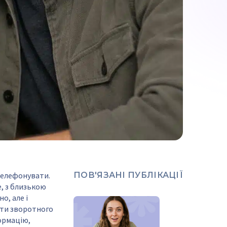
телефонувати.
ПОВ'ЯЗАНІ ПУБЛІКАЦІЇ
е, з близькою
о, але і
нти зворотного
ормацію,