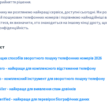
прийняття рішення.
нику ми розглянемо найкращі сервіси, доступні сьогодні. Ми р
 пошуковик телефонних номерів і порівняємо найнадійніші в
єтеся, як визначити, хто знаходиться на іншому кінці дроту, щ
конфіденційність.
іст
ащих способів зворотного пошуку телефонних номерів 2026
ero - найкраще для комплексного відстеження телефону
io - комплексний інструмент для зворотного пошуку телефону
aller - найкраще для виявлення спам-дзвінків
erified - найкраще для перевірок біографічних даних