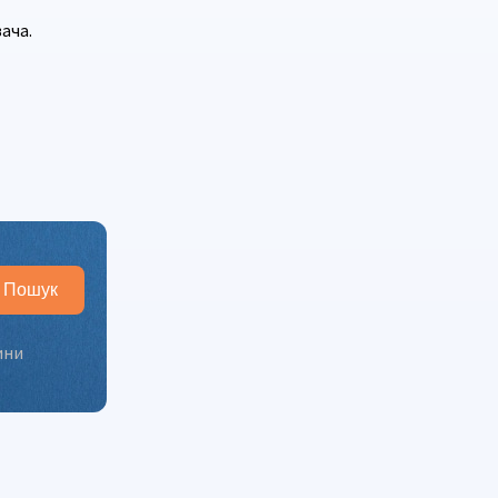
ача.
Пошук
ини