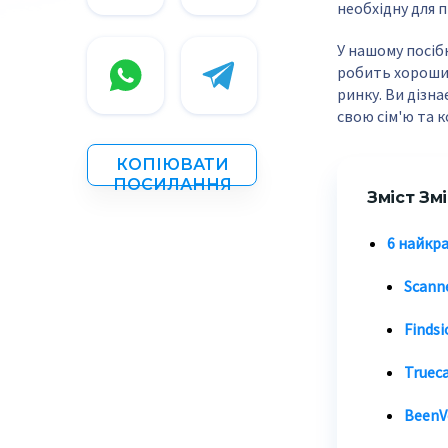
необхідну для 
У нашому посіб
робить хороший
ринку. Ви дізна
свою сім'ю та 
КОПІЮВАТИ
ПОСИЛАННЯ
Зміст Зм
6 найкр
Scann
Finds
Truec
BeenV