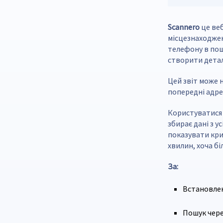
Scannero
це веб
місцезнаходжен
телефону в пошу
створити детал
Цей звіт може 
попередні адре
Користуватися 
збирає дані з у
показувати кри
хвилин, хоча б
За:
Встановлен
Пошук через