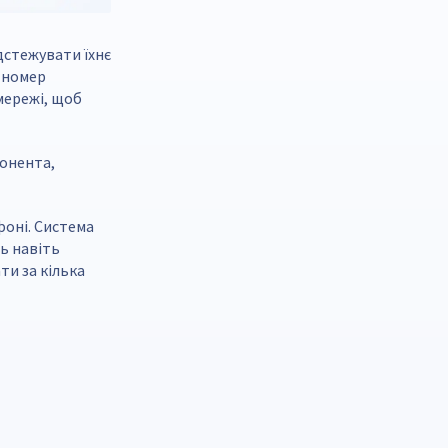
дстежувати їхнє
 номер
 мережі, щоб
бонента,
фоні. Система
ть навіть
ти за кілька