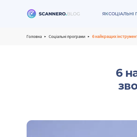
ЯК
СОЦІАЛЬНІ
Scannero
Головна
Соціальні програми
6 найкращих інструмен
6 н
зв