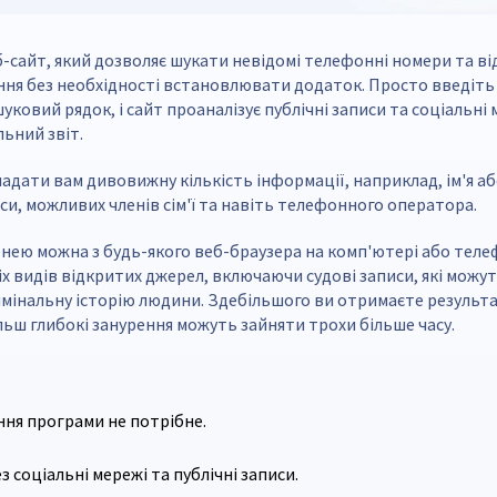
-сайт, який дозволяє шукати невідомі телефонні номери та ві
ня без необхідності встановлювати додаток. Просто введіть
ковий рядок, і сайт проаналізує публічні записи та соціальні
ьний звіт.
надати вам дивовижну кількість інформації, наприклад, ім'я а
си, можливих членів сім'ї та навіть телефонного оператора.
нею можна з будь-якого веб-браузера на комп'ютері або теле
сіх видів відкритих джерел, включаючи судові записи, які можу
мінальну історію людини. Здебільшого ви отримаєте результа
ільш глибокі занурення можуть зайняти трохи більше часу.
ня програми не потрібне.
 соціальні мережі та публічні записи.