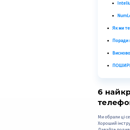
Inteli
NumLo
Як ми т
Поради 
Виснов
ПОШИРЕ
6 найк
телефо
Ми обрали ці с
Хороший інстру
Давайте подивим