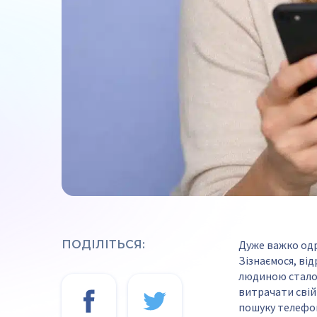
ПОДІЛІТЬСЯ:
Дуже важко одр
Зізнаємося, ві
людиною сталос
витрачати свій
пошуку телефо