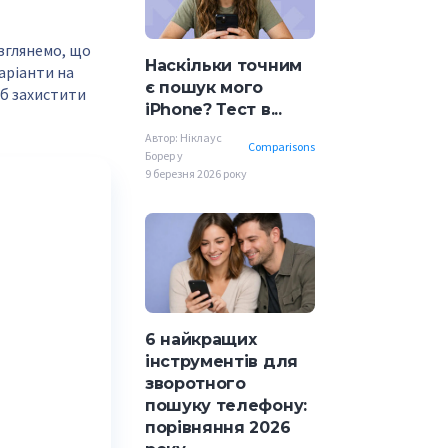
озглянемо, що
Наскільки точним
аріанти на
є пошук мого
об захистити
iPhone? Тест в...
Автор: Ніклаус
Comparisons
Борер у
9 березня 2026 року
6 найкращих
інструментів для
зворотного
пошуку телефону:
порівняння 2026