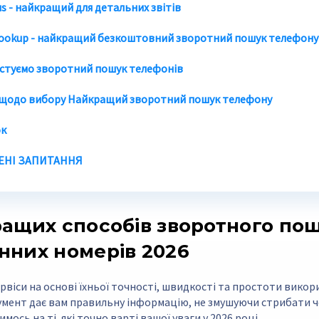
us - найкращий для детальних звітів
okup - найкращий безкоштовний зворотний пошук телефону
естуємо зворотний пошук телефонів
щодо вибору
Найкращий зворотний пошук телефону
ок
НІ ЗАПИТАННЯ
ращих способів зворотного по
нних номерів 2026
ервіси на основі їхньої точності, швидкості та простоти викор
мент дає вам правильну інформацію, не змушуючи стрибати че
ось на ті, які точно варті вашої уваги у 2026 році.