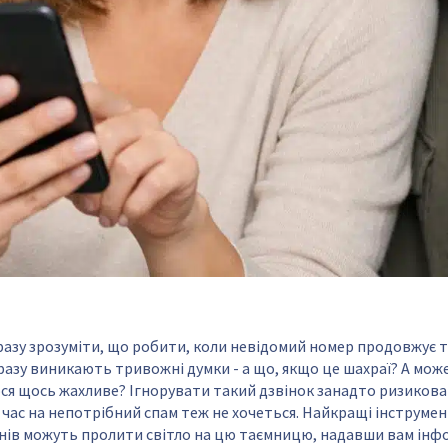
азу зрозуміти, що робити, коли невідомий номер продовжує 
дразу виникають тривожні думки - а що, якщо це шахраї? А мож
я щось жахливе? Ігнорувати такий дзвінок занадто ризикован
 час на непотрібний спам теж не хочеться. Найкращі інструме
нів можуть пролити світло на цю таємницю, надавши вам інф