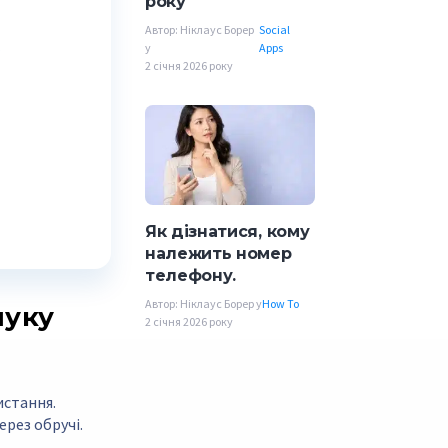
року
Автор: Ніклаус Борер
Social
у
Apps
2 січня 2026 року
Як дізнатися, кому
належить номер
телефону.
Автор: Ніклаус Борер у
How To
шуку
2 січня 2026 року
истання.
рез обручі.