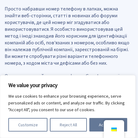
Просто набравши номер телефону в лапках, можна
знайти веб-сторінки, статті в новинах або форуми
користувачів, де цей номер міг згадуватися або
використовуватися. Я особисто використовував цей
метод і іноді знаходив його корисним для ідентифікації
компаній або осіб, пов'язаних з номером, особливо якщо
він належав публічній компанії, зареєстрованій на біржі.
Ви можете спробувати різні варіанти телефонного
номера, з кодом міста чи дефісами або без них.
Однак зворотний пошук телефону в Google має свої
обмеження, оскільки приватні або незареєстровані
We value your privacy
номери не з'являться в результатах пошуку. Крім того,
іноді Google показує нерелевантні сторінки або
We use cookies to enhance your browsing experience, serve
результати, заховані за платними стінами, вимагаючи від
personalized ads or content, and analyze our traffic. By clicking
вас використання платних послуг для повного доступу, і
"Accept All", you consent to our use of cookies.
навіть тоді ви не можете бути впевнені, що отримуєте
точну інформацію.
Customize
Reject All
Accept All
Інший варіант - пошуковий рядок Gmail. Ви можете