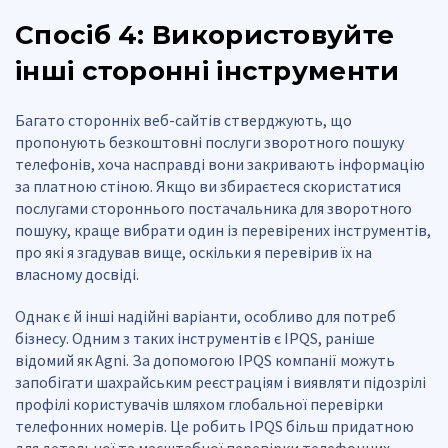
Спосіб 4: Використовуйте
інші сторонні інструменти
Багато сторонніх веб-сайтів стверджують, що
пропонують безкоштовні послуги зворотного пошуку
телефонів, хоча насправді вони закривають інформацію
за платною стіною. Якщо ви збираєтеся скористатися
послугами стороннього постачальника для зворотного
пошуку, краще вибрати один із перевірених інструментів,
про які я згадував вище, оскільки я перевірив їх на
власному досвіді.
Однак є й інші надійні варіанти, особливо для потреб
бізнесу. Одним з таких інструментів є IPQS, раніше
відомий як Agni. За допомогою IPQS компанії можуть
запобігати шахрайським реєстраціям і виявляти підозрілі
профілі користувачів шляхом глобальної перевірки
телефонних номерів. Це робить IPQS більш придатною
для детальної та масштабної перевірки телефонних