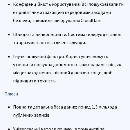
Конфіденційність користувачів: Всі пошукові запити
є приватними і захищені передовими заходами
безпеки, такими як шифрування Cloudflare.
Швидкі та вичерпні звіти: Система генерує детальні
та зрозумілі звіти за лічені секунди.
Гнучкі пошукові фільтри: Користувачі можуть
уточнити пошук за допомогою таких параметрів, як
місцезнаходження, віковий діапазон тощо, щоб
підвищити точність.
Плюси
Повна та детальна база даних; понад 1,3 мільярда
публічних записів
Універсальні методи пошуку, в тому числі за