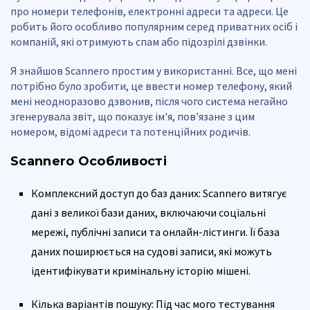
про номери телефонів, електронні адреси та адреси. Це
робить його особливо популярним серед приватних осіб і
компаній, які отримують спам або підозрілі дзвінки.
Я знайшов Scannero простим у використанні. Все, що мені
потрібно було зробити, це ввести номер телефону, який
мені неодноразово дзвонив, після чого система негайно
згенерувала звіт, що показує ім'я, пов'язане з цим
номером, відомі адреси та потенційних родичів.
Scannero
Особливості
Комплексний доступ до баз даних: Scannero витягує
дані з великої бази даних, включаючи соціальні
мережі, публічні записи та онлайн-лістинги. Її база
даних поширюється на судові записи, які можуть
ідентифікувати кримінальну історію мішені.
Кілька варіантів пошуку: Під час мого тестування