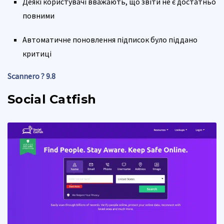
Деякі користувачі вважають, що звіти не є достатньо
повними
Автоматичне поновлення підписок було піддано
критиці
Scannero ? 9.8
Social Catfish