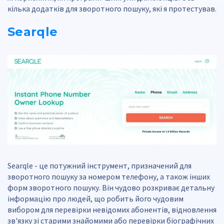
кілька додатків для зворотного пошуку, які я протестував.
Searqle
Searqle - це потужний інструмент, призначений для
зворотного пошуку за номером телефону, а також інших
форм зворотного пошуку. Він чудово розкриває детальну
інформацію про людей, що робить його чудовим
вибором для перевірки невідомих абонентів, відновлення
зв'язку зі старими знайомими або перевірки біографічних