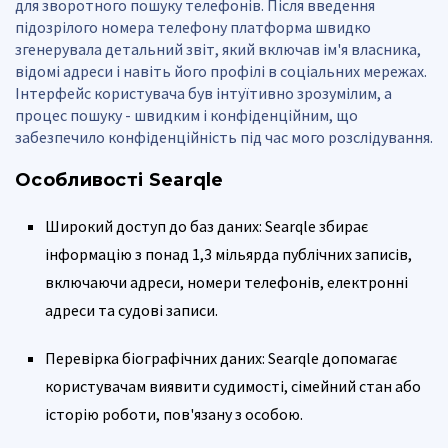
для зворотного пошуку телефонів. Після введення
підозрілого номера телефону платформа швидко
згенерувала детальний звіт, який включав ім'я власника,
відомі адреси і навіть його профілі в соціальних мережах.
Інтерфейс користувача був інтуїтивно зрозумілим, а
процес пошуку - швидким і конфіденційним, що
забезпечило конфіденційність під час мого розслідування.
Особливості Searqle
Широкий доступ до баз даних: Searqle збирає
інформацію з понад 1,3 мільярда публічних записів,
включаючи адреси, номери телефонів, електронні
адреси та судові записи.
Перевірка біографічних даних: Searqle допомагає
користувачам виявити судимості, сімейний стан або
історію роботи, пов'язану з особою.