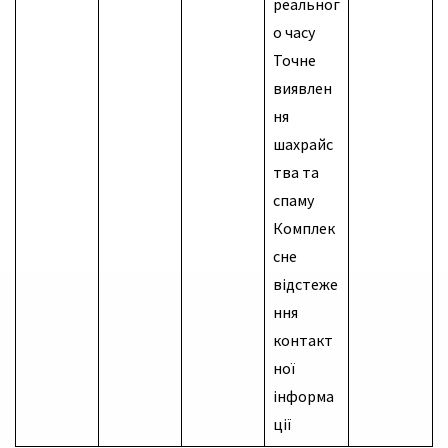
реальног
о часу
Точне
виявлен
ня
шахрайс
тва та
спаму
Комплек
сне
відстеже
ння
контакт
ної
інформа
ції