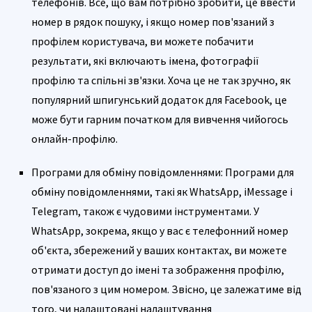
телефонів. Все, що вам потрібно зробити, це ввести
номер в рядок пошуку, і якщо номер пов'язаний з
профілем користувача, ви можете побачити
результати, які включають імена, фотографії
профілю та спільні зв'язки. Хоча це не так зручно, як
популярний шпигунський додаток для Facebook, це
може бути гарним початком для вивчення чийогось
онлайн-профілю.
Програми для обміну повідомленнями: Програми для
обміну повідомленнями, такі як WhatsApp, iMessage і
Telegram, також є чудовими інструментами. У
WhatsApp, зокрема, якщо у вас є телефонний номер
об'єкта, збережений у ваших контактах, ви можете
отримати доступ до імені та зображення профілю,
пов'язаного з цим номером. Звісно, це залежатиме від
того, чи налаштовані налаштування