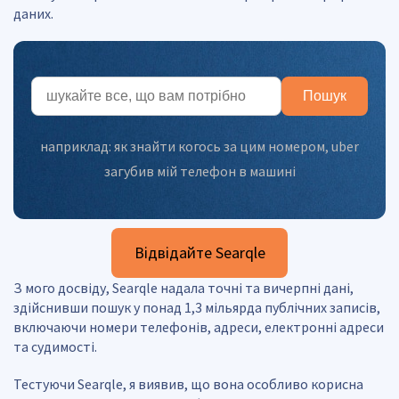
даних.
Пошук
наприклад:
як знайти когось за цим номером
,
uber
загубив мій телефон в машині
Відвідайте Searqle
З мого досвіду, Searqle надала точні та вичерпні дані,
здійснивши пошук у понад 1,3 мільярда публічних записів,
включаючи номери телефонів, адреси, електронні адреси
та судимості.
Тестуючи Searqle, я виявив, що вона особливо корисна