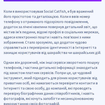
Коли я використовував Social Catfish, я був вражений
його простотою та деталізацією. Коли я ввів номер
телефону з отриманого підозрілого повідомлення,
додаток за лічені хвилини повернув детальний звіт, що
містив ім'я людини, відомі профілі в соціальних мережах,
адреси електронної пошти і навіть пов'язані з ними
зображення. Стало зрозуміло, що додаток чудово
справляється з перевіркою ідентичності в Інтернеті та
захищає користувачів від шахрайства чи шахрайських дій.
Однак він дорожчий, ніж інші сервіси зворотного пошуку
телефонів, і частина детальної інформації знаходиться
під захистом платних сервісів. Попри це, це чудовий
інструмент, який підходить для різних користувачів: від
приватних осіб, які намагаються перевірити контакти в
Інтернеті та свою особу, до компаній, які проводять
перевірку біографічних даних співробітників, і навіть
фотографів, які хочуть запобігти несанкціонованому
використанню своїх фотографій.