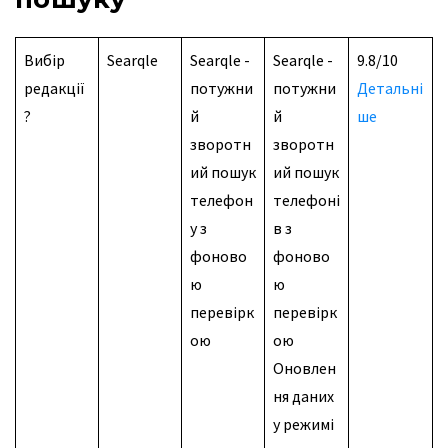
Вибір
Searqle
Searqle -
Searqle -
9.8/10
редакції
потужни
потужни
Детальні
?
й
й
ше
зворотн
зворотн
ий пошук
ий пошук
телефон
телефоні
у з
в з
фоново
фоново
ю
ю
перевірк
перевірк
ою
ою
Оновлен
ня даних
у режимі