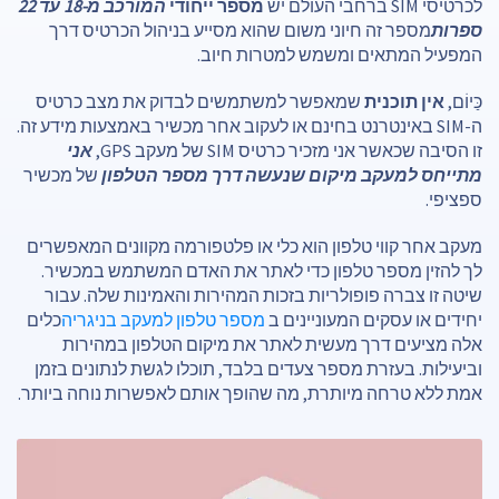
לכרטיסי SIM ברחבי העולם יש
מספר ייחודי
המורכב מ-18 עד 22
ספרות
מספר זה חיוני משום שהוא מסייע בניהול הכרטיס דרך
המפעיל המתאים ומשמש למטרות חיוב.
כַּיוֹם,
אין תוכנית
שמאפשר למשתמשים לבדוק את מצב כרטיס
ה-SIM באינטרנט בחינם או לעקוב אחר מכשיר באמצעות מידע זה.
זו הסיבה שכאשר אני מזכיר כרטיס SIM של מעקב GPS,
אני
מתייחס למעקב מיקום שנעשה דרך מספר הטלפון
של מכשיר
ספציפי.
מעקב אחר קווי טלפון הוא כלי או פלטפורמה מקוונים המאפשרים
לך להזין מספר טלפון כדי לאתר את האדם המשתמש במכשיר.
שיטה זו צברה פופולריות בזכות המהירות והאמינות שלה. עבור
יחידים או עסקים המעוניינים ב
מספר טלפון למעקב בניגריה
כלים
אלה מציעים דרך מעשית לאתר את מיקום הטלפון במהירות
וביעילות. בעזרת מספר צעדים בלבד, תוכלו לגשת לנתונים בזמן
אמת ללא טרחה מיותרת, מה שהופך אותם לאפשרות נוחה ביותר.