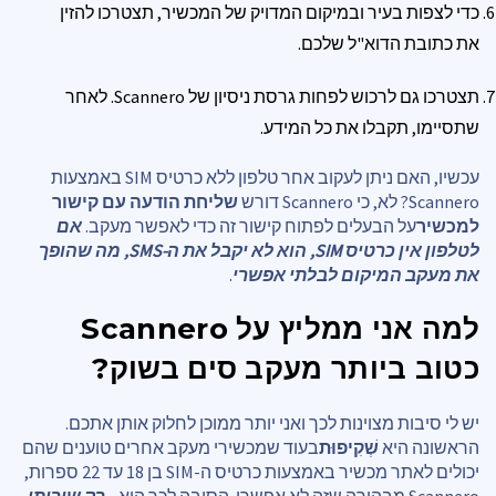
כדי לצפות בעיר ובמיקום המדויק של המכשיר, תצטרכו להזין
את כתובת הדוא"ל שלכם.
תצטרכו גם לרכוש לפחות גרסת ניסיון של Scannero. לאחר
שתסיימו, תקבלו את כל המידע.
עכשיו, האם ניתן לעקוב אחר טלפון ללא כרטיס SIM באמצעות
Scannero? לא, כי Scannero דורש
שליחת הודעה עם קישור
למכשיר
על הבעלים לפתוח קישור זה כדי לאפשר מעקב.
אם
לטלפון אין כרטיס SIM, הוא לא יקבל את ה-SMS, מה שהופך
את מעקב המיקום לבלתי אפשרי
.
למה אני ממליץ על Scannero
כטוב ביותר
מעקב סים
בשוק?
יש לי סיבות מצוינות לכך ואני יותר ממוכן לחלוק אותן אתכם.
הראשונה היא
שְׁקִיפוּת
בעוד שמכשירי מעקב אחרים טוענים שהם
יכולים לאתר מכשיר באמצעות כרטיס ה-SIM בן 18 עד 22 ספרות,
Scannero מבהירה שזה לא אפשרי. הסיבה לכך היא...
רק שירותי