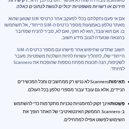
חירום או רשויות משפטיות יכולים לגשת לנתונים כאלה
.
אם אי פעם נתקלתם בכלי למעקב אחר כרטיסי SIM שטוען שהוא
מאתר טלפון באמצעות מספר כרטיס ה-SIM הייחודי, אל תשתמשו
בו. אם הוא עובד, הוא לא חוקי, ואם לא, סביר להניח שמדובר
בהונאה שנועדה לגנוב מידע חשוב.
חשוב שתדעו שחיפוש אחר מישהו עם מספר כרטיס ה-SIM
הייחודי שלו, לתהליך עשויות להיות השלכות משפטיות. מעבר
לשקיפות, הנה תכונות מפתח נוספות שהופכות את Scannero
למיוחד:
תְאִימוּת
Scannero לא נגיש רק ממחשבים ומכל המכשירים
הניידים, אלא גם עובד עבור מספרי טלפון בכל העולם.
פַּשְׁטוּת
אינך זקוק למיומנויות טכניות מתקדמות כדי להשתמש
ב-Scannero. הממשק האינטואיטיבי של האתר הופך את
השימוש לפשוט אפילו למתחילים.