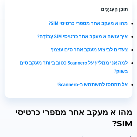
תוֹכֶן הָעִניָנִים
מהו א
מעקב אחר מספרי כרטיסי SIM?
איך עושה א
מעקב אחר כרטיסי SIM
עֲבוֹדָה?
צעדים לביצוע
מעקב אחר סים
עַצמְךָ
למה אני ממליץ על Scannero כטוב ביותר
מעקב סים
בשוק?
אל תהססו להשתמש ב-Scannero!
מהו א
מעקב אחר מספרי כרטיסי
SIM?