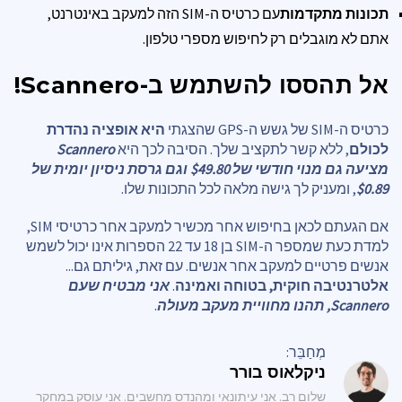
תכונות מתקדמות
עם כרטיס ה-SIM הזה למעקב באינטרנט,
אתם לא מוגבלים רק לחיפוש מספרי טלפון.
אל תהססו להשתמש ב-Scannero!
כרטיס ה-SIM של גשש ה-GPS שהצגתי
היא אופציה נהדרת
לכולם
, ללא קשר לתקציב שלך. הסיבה לכך היא
Scannero
מציעה גם מנוי חודשי של $49.80 וגם גרסת ניסיון יומית של
$0.89
, ומעניק לך גישה מלאה לכל התכונות שלו.
אם הגעתם לכאן בחיפוש אחר מכשיר למעקב אחר כרטיסי SIM,
למדת כעת שמספר ה-SIM בן 18 עד 22 הספרות אינו יכול לשמש
אנשים פרטיים למעקב אחר אנשים. עם זאת, גיליתם גם...
אלטרנטיבה חוקית, בטוחה ואמינה
.
אני מבטיח שעם
Scannero, תהנו מחוויית מעקב מעולה
.
מְחַבֵּר:
ניקלאוס בורר
שלום רב. אני עיתונאי ומהנדס מחשבים. אני עוסק במחקר