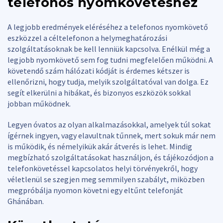
telefonos nyomkövetéshez
A legjobb eredmények eléréséhez a telefonos nyomkövető
eszközzel a céltelefonon a helymeghatározási
szolgáltatásoknak be kell lenniük kapcsolva. Enélkül még a
legjobb nyomkövető sem fog tudni megfelelően működni. A
követendő szám hálózati kódját is érdemes kétszer is
ellenőrizni, hogy tudja, melyik szolgáltatóval van dolga. Ez
segít elkerülni a hibákat, és bizonyos eszközök sokkal
jobban működnek.
Legyen óvatos az olyan alkalmazásokkal, amelyek túl sokat
ígérnek ingyen, vagy elavultnak tűnnek, mert sokuk már nem
is működik, és némelyikük akár átverés is lehet. Mindig
megbízható szolgáltatásokat használjon, és tájékozódjon a
telefonkövetéssel kapcsolatos helyi törvényekről, hogy
véletlenül se szegjen meg semmilyen szabályt, miközben
megpróbálja nyomon követni egy eltűnt telefonját
Ghánában.