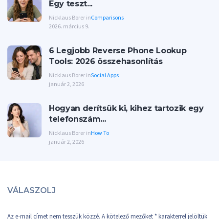
Egy teszt...
Nicklaus Borer in
Comparisons
2026. március 9.
6 Legjobb Reverse Phone Lookup
Tools: 2026 összehasonlítás
Nicklaus Borer in
Social Apps
január 2, 2026
Hogyan derítsük ki, kihez tartozik egy
telefonszám...
Nicklaus Borer in
How To
január 2, 2026
VÁLASZOLJ
Az e-mail címet nem tesszük közzé.
A kötelező mezőket
*
karakterrel jelöltük