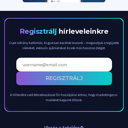
Regisztrálj
hírleveleinkre
Csak néhány kattintás, és gyorsan barátok leszünk – megosztjuk a legújabb
cikkeket, exkluzív ajánlatokat és sok más hasznos dolgot.
REGISZTRÁLJ
A hírlevélre való feliratkozással Ön hozzájárul ahhoz, hogy marketinges e-
maileket kapjunk tőlünk.
Vissza a tetejére