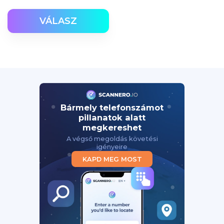
VÁLASZ
Bármely telefonszámot
pillanatok alatt
megkereshet
A végső megoldás követési
igényeire
KAPD MEG MOST