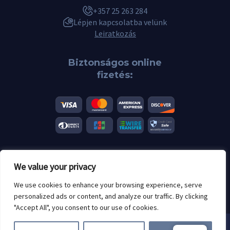
+357 25 263 284
Lépjen kapcsolatba velünk
Leiratkozás
Biztonságos online
fizetés:
We value your privacy
© 2026 Scannero.blog. Minden márka a megfelelő tulajdonosok
tulajdonát képezi.
We use cookies to enhance your browsing experience, serve
Korhatár: 18 év felett
personalized ads or content, and analyze our traffic. By clicking
"Accept All", you consent to our use of cookies.
Cookie-kat használunk. A Scannero