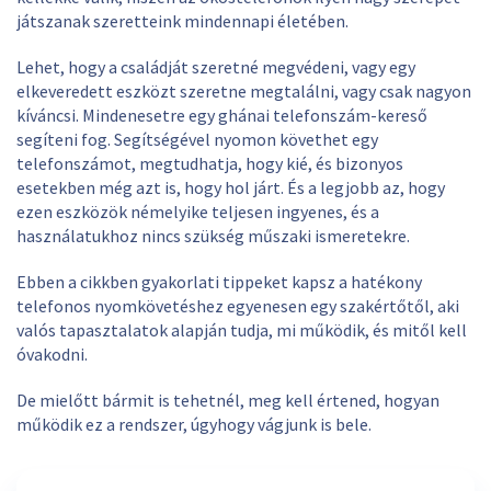
játszanak szeretteink mindennapi életében.
Lehet, hogy a családját szeretné megvédeni, vagy egy
elkeveredett eszközt szeretne megtalálni, vagy csak nagyon
kíváncsi. Mindenesetre egy ghánai telefonszám-kereső
segíteni fog. Segítségével nyomon követhet egy
telefonszámot, megtudhatja, hogy kié, és bizonyos
esetekben még azt is, hogy hol járt. És a legjobb az, hogy
ezen eszközök némelyike teljesen ingyenes, és a
használatukhoz nincs szükség műszaki ismeretekre.
Ebben a cikkben gyakorlati tippeket kapsz a hatékony
telefonos nyomkövetéshez egyenesen egy szakértőtől, aki
valós tapasztalatok alapján tudja, mi működik, és mitől kell
óvakodni.
De mielőtt bármit is tehetnél, meg kell értened, hogyan
működik ez a rendszer, úgyhogy vágjunk is bele.