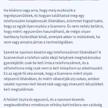
Ha kíváncsi vagy arra, hogy mely eszközök a
legnépszerűbbek, és hogyan találhatod meg egy
telefonszám tulajdonosát Ghánában, örömmel fogod tudni,
hogy az egyik ilyen eszköz a Scannero. És nem nehéz belátni,
hogy miért: egyszerűen használható, de mégis olyan
hatékony funkciókat kínál, amelyek akkor is működnek, ha
nem vagy annyira jártas a technológiában.
Szeretne nyomon követni egy telefonszámot Ghánában? A
Scanneróval a telefon valós idejű helyének meghatározása
gyerekjáték: csak be kell írnia a telefonszámot, és a
céltelefonra még csak nem is kell telepíteni az alkalmazást.
Ez az egyik fő oka annak, hogy a Scannero miért olyan
népszerű Ghánában, és miért választják oly sokan, amikor
valakit nyomon kell követniük vagy egy elveszett készüléket
kell megtalálniuk.
A felület tiszta és egyszerű, és a nyomon követés
megkezdéséhez mindössze néhány kattintásra van szükség.