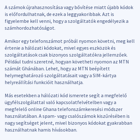
A számok újrahasznosítása vagy bővítése miatt újabb kódok
is előfordulhatnak, de ezek a leggyakoribbak. Azt is
figyelembe kell venni, hogy a szolgáltatók engedélyezik a
számhordozhatóságot.
Amikor egy telefonszámot próbál nyomon követni, meg kell
értenie a hálózati kódokat, mivel egyes eszközök és
szolgáltatások csak bizonyos szolgáltatókra jellemzőek.
Például tudni szeretné, hogyan követheti nyomon az MTN
számát Ghánában. Lehet, hogy az MTN beépített
helymeghatározó szolgáltatásait vagy a SIM-kártya
helyreállítási funkcióit használhatja.
Más esetekben a hálózati kód ismerete segít a megfelelő
ügyfélszolgálattal való kapcsolatfelvételben vagy a
megfelelő online Ghana telefonszámkeresési módszer
használatában. A spam- vagy csalószámok kiszűrésében is
nagy segítséget jelent, mivel bizonyos kódokat gyakrabban
használhatnak hamis hívásokban.