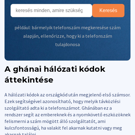
Keresés
például:
bármelyik telefonszám megkeresése szám
alapján
,
ellenőrizze, hogy ki a telefonszám
tulajdonosa
A ghánai hálózati kódok
áttekintése
A hálózati kódok az országkód után megjelenő első számsor.
Ezek segítségével azonosítható, hogy melyik távközlési
szolgáltató adta ki a telefonszámot. Ghánában ez a
rendszer segít az embereknek és a nyomkövető eszközöknek
felismerni a szám mögött álló szolgáltatót, ami
kulcsfontosságú, ha valakit fel akarnak kutatni vagy meg
akarnak találni.