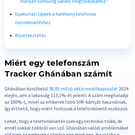
hiányzó Samsung Galaxy megtalálásához?
Gyakorlati tippek a hatékony telefonos
nyomkövetéshez
Következtetés
Miért egy telefonszám
Tracker Ghánában számít
Ghánában körülbelül
38,95 millió aktív mobilkapcsolat
2024
elején, ami a lakosság 113,1%-ét jelenti. A szám meghaladja
az 100%-t, mivel az emberek több SIM-kártyát használnak,
így érthető, hogy miért fontosak a telefonkövető eszközök.
Lehet, hogy a telefonkövetés csak egy technikai trükk, de
ennél sokkal többről van szó. Ghánában valódi problémákat
old meg az emberek számára nap mint nap. Ha valaha is