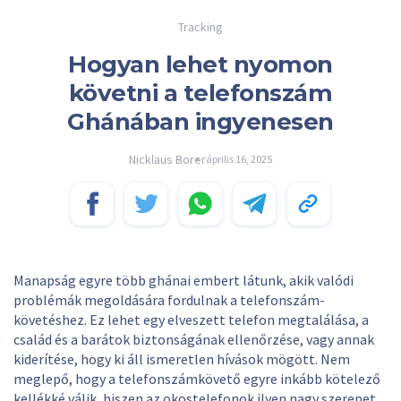
Tracking
Hogyan lehet nyomon
követni a telefonszám
Ghánában ingyenesen
Nicklaus Borer
április 16, 2025
Manapság egyre több ghánai embert látunk, akik valódi
problémák megoldására fordulnak a telefonszám-
követéshez. Ez lehet egy elveszett telefon megtalálása, a
család és a barátok biztonságának ellenőrzése, vagy annak
kiderítése, hogy ki áll ismeretlen hívások mögött. Nem
meglepő, hogy a telefonszámkövető egyre inkább kötelező
kellékké válik, hiszen az okostelefonok ilyen nagy szerepet