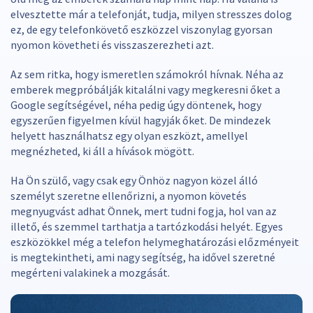
elvesztette már a telefonját, tudja, milyen stresszes dolog
ez, de egy telefonkövető eszközzel viszonylag gyorsan
nyomon követheti és visszaszerezheti azt.
Az sem ritka, hogy ismeretlen számokról hívnak. Néha az
emberek megpróbálják kitalálni vagy megkeresni őket a
Google segítségével, néha pedig úgy döntenek, hogy
egyszerűen figyelmen kívül hagyják őket. De mindezek
helyett használhatsz egy olyan eszközt, amellyel
megnézheted, ki áll a hívások mögött.
Ha Ön szülő, vagy csak egy Önhöz nagyon közel álló
személyt szeretne ellenőrizni, a nyomon követés
megnyugvást adhat Önnek, mert tudni fogja, hol van az
illető, és szemmel tarthatja a tartózkodási helyét. Egyes
eszközökkel még a telefon helymeghatározási előzményeit
is megtekintheti, ami nagy segítség, ha idővel szeretné
megérteni valakinek a mozgását.