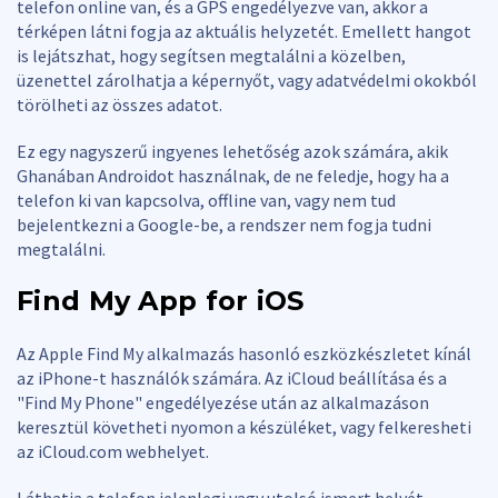
telefon online van, és a GPS engedélyezve van, akkor a
térképen látni fogja az aktuális helyzetét. Emellett hangot
is lejátszhat, hogy segítsen megtalálni a közelben,
üzenettel zárolhatja a képernyőt, vagy adatvédelmi okokból
törölheti az összes adatot.
Ez egy nagyszerű ingyenes lehetőség azok számára, akik
Ghanában Androidot használnak, de ne feledje, hogy ha a
telefon ki van kapcsolva, offline van, vagy nem tud
bejelentkezni a Google-be, a rendszer nem fogja tudni
megtalálni.
Find My App for iOS
Az Apple Find My alkalmazás hasonló eszközkészletet kínál
az iPhone-t használók számára. Az iCloud beállítása és a
"Find My Phone" engedélyezése után az alkalmazáson
keresztül követheti nyomon a készüléket, vagy felkeresheti
az iCloud.com webhelyet.
Láthatja a telefon jelenlegi vagy utolsó ismert helyét,