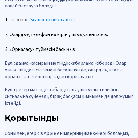
қалай бастауға болады:
-ге өтіңіз
Scannero веб-сайты
.
Олардың телефон нөмірін ұяшыққа енгізіңіз.
«Орналасу» түймесін басыңыз.
Бұл адамға жасырын мәтіндік хабарлама жібереді. Олар
оның ішіндегі сілтемені басқан кезде, олардың нақты
орналасқан жерін картадан көре аласыз.
Бұл трекер мәтіндік хабарды алу үшін ұялы телефон
сигналына сүйенеді, бірақ басқасы шынымен де дәл жұмыс
істейді.
Қорытынды
Сонымен, егер сіз Apple өнімдерінің жанкүйері болсаңыз,