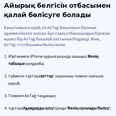
Айырық белгісін отбасымен
қалай бөлісуге болады
Бақытымызға орай, сіз AirTag бақылауын бірнеше
адаммен бөлісе аласыз. Бұл сіздің отбасыңыздың бірнеше
мүшесі бір AirTag бақылай алатынын білдіреді. Міне,
AirTag-ті отбасымен бөлісу жолы:
iPad немесе iPhone құрылғысында ашыңыз
Менің
табыңыз
қолданба;
түймесін түртіңіз
заттар
' экранның төменгі жағына
қарай;
Тізімнен AirTag таңдаңыз;
түртіңіз
Адамдарды қосу
'ішінде'
Менің орнымды бөлісу
';