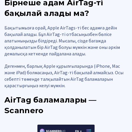
Бірнеше адам AirTag-ті
бақылай алады ма?
Бақытымызға орай, Apple AirTags-ті бес адамға дейін
бақылай алады. Бұл AirTag-ті отбасыңызбен бөлісе
алатыныңызды білдіреді. Мысалы, сізде багажда
қолданылатын бір AirTag болуы мүмкін және оны әркім
демалысқа кеткенде пайдалана алады.
Дегенмен, барлық Apple құрылғыларында (iPhone, Mac
және iPad) болмасаңыз, AirTag-ті бақылай алмайсыз. Осы
себепті төменде талқылайтын AirTag баламаларын
қарастырғыңыз келуі мүмкін.
AirTag баламалары —
Scannero