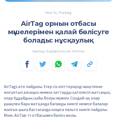
How To
,
Tracking
AirTag орнын отбасы
мүшелерімен қалай бөлісуге
болады: нұсқаулық
Никлаус Борер
2 маусым, 2024 жыл
AirTags өте пайдалы. Егер сіз кілттеріңізді мәңгілікке
жоғалтып алсаңыз немесе заттарды қателесіп жатсаңыз,
олар Құдайдың сыйы болуы мүмкін. Сондай-ақ олар
ұшақпен бара жатқанда багажды киюге немесе балалар
жалғыз шыға бастағанда оларға пальто киюге пайдалы.
Міне, AirTag-ті отбасымен бөлісу жолы.