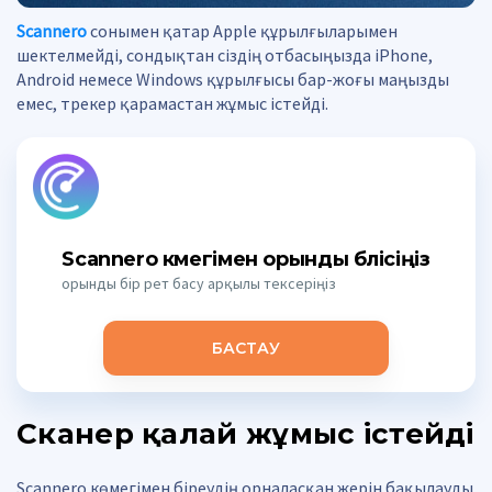
Scannero
сонымен қатар Apple құрылғыларымен
шектелмейді, сондықтан сіздің отбасыңызда iPhone,
Android немесе Windows құрылғысы бар-жоғы маңызды
емес, трекер қарамастан жұмыс істейді.
Scannero көмегімен орынды бөлісіңіз
орынды бір рет басу арқылы тексеріңіз
БАСТАУ
Сканер қалай жұмыс істейді
Scannero көмегімен біреудің орналасқан жерін бақылауды