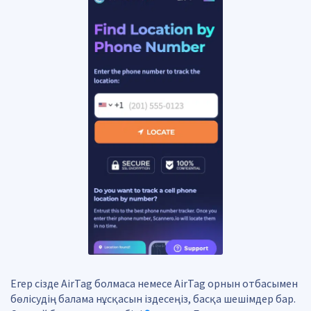
Егер сізде AirTag болмаса немесе AirTag орнын отбасымен
бөлісудің балама нұсқасын іздесеңіз, басқа шешімдер бар.