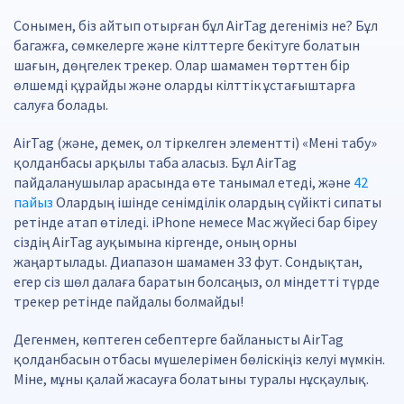
Сонымен, біз айтып отырған бұл AirTag дегеніміз не? Бұл
багажға, сөмкелерге және кілттерге бекітуге болатын
шағын, дөңгелек трекер. Олар шамамен төрттен бір
өлшемді құрайды және оларды кілттік ұстағыштарға
салуға болады.
AirTag (және, демек, ол тіркелген элементті) «Мені табу»
қолданбасы арқылы таба аласыз. Бұл AirTag
пайдаланушылар арасында өте танымал етеді, және
42
пайыз
Олардың ішінде сенімділік олардың сүйікті сипаты
ретінде атап өтіледі. iPhone немесе Mac жүйесі бар біреу
сіздің AirTag ауқымына кіргенде, оның орны
жаңартылады. Диапазон шамамен 33 фут. Сондықтан,
егер сіз шөл далаға баратын болсаңыз, ол міндетті түрде
трекер ретінде пайдалы болмайды!
Дегенмен, көптеген себептерге байланысты AirTag
қолданбасын отбасы мүшелерімен бөліскіңіз келуі мүмкін.
Міне, мұны қалай жасауға болатыны туралы нұсқаулық.