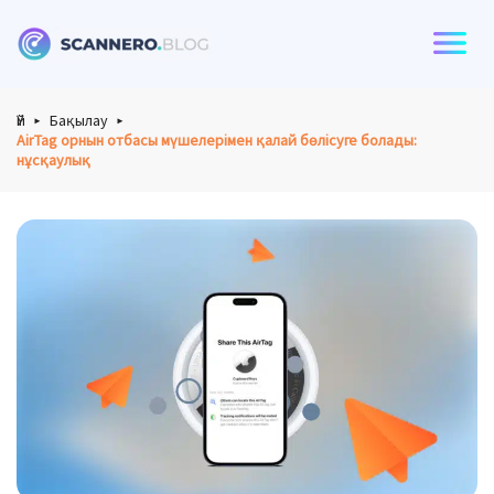
Scannero
Үй
Бақылау
AirTag орнын отбасы мүшелерімен қалай бөлісуге болады:
нұсқаулық