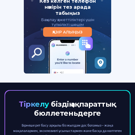
Кез келген телефон
нөмірін тез арада
табыңыз
Бақылау қажеттіліктері үшін
түпкілікті шешім
ҚАЗІР АЛЫҢЫЗ
Тіркелу
біздің ақпараттық
бюллетеньдерге
Бірнеше рет басу арқылы біз жылдам дос боламыз – жаңа
мақалалармен, эксклюзивті ұсыныстармен және басқа да көптеген