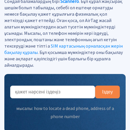
Сондай баламалардың бірі
Scannero
. Бұл құрал жақсырақ
шешім болып табылады, себебі ол ештеңе орнатуды
немесе бақылау қажет құрылғыға физикалық қол
жеткізуді қажет етпейді. Оған қоса, ол AirTag жасай
алатын мүмкіндіктерден асып түсетін мүмкіндіктерді
ұсынады. Мысалы, ол телефон нөмірін кері іздеуді,
электрондық поштаны және телефонның ағып кетуін
тексеруді және тіпті а
SIM картасының орналасқан жерін
бақылау құралы
. Бұл қосымша мүмкіндіктер оны бақылау
және ақпарат қауіпсіздігі үшін барлығы бір құралға
айналдырады.
Іздеу
мысалы:
how to locate a dead phone
,
address of a
phone number