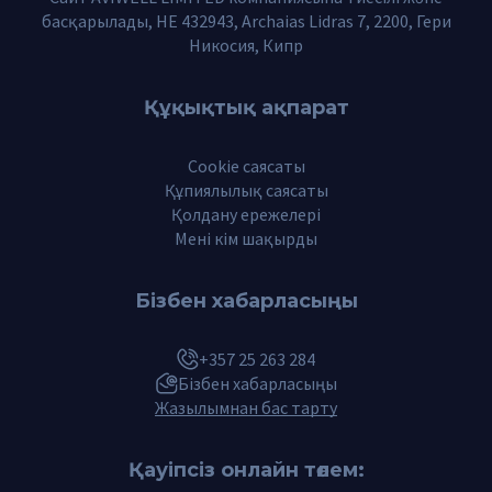
басқарылады, HE 432943, Archaias Lidras 7, 2200, Гери
Никосия, Кипр
Құқықтық ақпарат
Cookie саясаты
Құпиялылық саясаты
Қолдану ережелері
Мені кім шақырды
Бізбен хабарласыңы
+357 25 263 284
Бізбен хабарласыңы
Жазылымнан бас тарту
Қауіпсіз онлайн төлем: