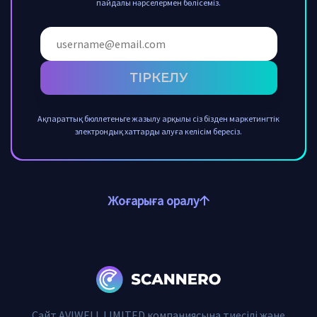
пайдалы нәрселермен бөлісеміз.
ТІРКЕЛУ
Ақпараттық бюллетеньге жазылу арқылы сіз бізден маркетингтік
электрондық хаттарды алуға келісім бересіз.
Жоғарыға оралу
Сайт AVIWELL LIMITED компаниясына тиесілі және