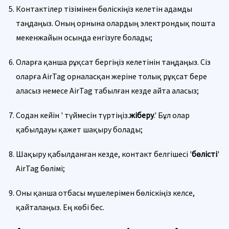
Контактілер тізімінен бөліскіңіз келетін адамды
таңдаңыз. Оның орнына олардың электрондық пошта
мекенжайын осында енгізуге болады;
Оларға қанша рұқсат бергіңіз келетінін таңдаңыз. Сіз
оларға AirTag орналасқан жеріне толық рұқсат бере
аласыз немесе AirTag табылған кезде айта аласыз;
Содан кейін ' түймесін түртіңіз.
жіберу
.' Бұл олар
қабылдауы қажет шақыру болады;
Шақыру қабылданған кезде, контакт белгішесі '
бөлісті
'
AirTag бөлімі;
Оны қанша отбасы мүшелерімен бөліскіңіз келсе,
қайталаңыз. Ең көбі бес.