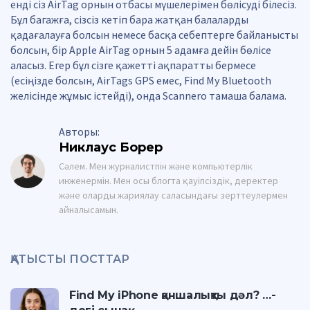
енді сіз AirTag орнын отбасы мүшелерімен бөлісуді білесіз.
Бұл багажға, сізсіз кетіп бара жатқан балаларды
қадағалауға болсын немесе басқа себептерге байланысты
болсын, бір Apple AirTag орнын 5 адамға дейін бөлісе
аласыз. Егер бұл сізге қажетті ақпаратты бермесе
(есіңізде болсын, AirTags GPS емес, Find My Bluetooth
желісінде жұмыс істейді), онда Scannero тамаша балама.
Авторы:
Никлаус Борер
Сәлем. Мен журналистпін және компьютерлік
инженермін. Мен осы блогта қауіпсіздік, деректер
және оларды жариялау саласындағы зерттеулермен
айналысамын.
ҚАТЫСТЫ ПОСТТАР
Find My iPhone қаншалықты дәл? …-