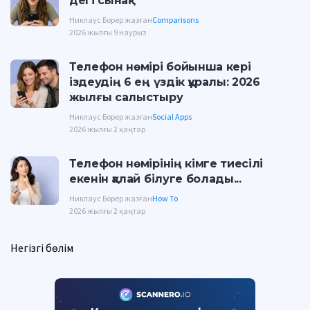
дегі сынақ
Никлаус Борер жазған
Comparisons
2026 жылғы 9 наурыз
Телефон нөмірі бойынша кері
іздеудің 6 ең үздік құралы: 2026
жылғы салыстыру
Никлаус Борер жазған
Social Apps
2026 жылғы 2 қаңтар
Телефон нөмірінің кімге тиесілі
екенін қалай білуге болады...
Никлаус Борер жазған
How To
2026 жылғы 2 қаңтар
Негізгі бөлім