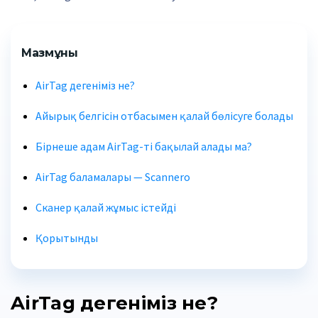
Мазмұны
AirTag дегеніміз не?
Айырық белгісін отбасымен қалай бөлісуге болады
Бірнеше адам AirTag-ті бақылай алады ма?
AirTag баламалары — Scannero
Сканер қалай жұмыс істейді
Қорытынды
AirTag дегеніміз не?