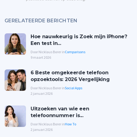
GERELATEERDE BERICHTEN
Hoe nauwkeurig is Zoek mijn iPhone?
Een test in...
Door Nicklaus Borer in
Comparisons
9 maart 2026
6 Beste omgekeerde telefoon
opzoektools: 2026 Vergelijking
Door Nicklaus Borer in
Social Apps
2 januari 2026
Uitzoeken van wie een
telefoonnummer is...
Door Nicklaus Borer in
How To
2 januari 2026