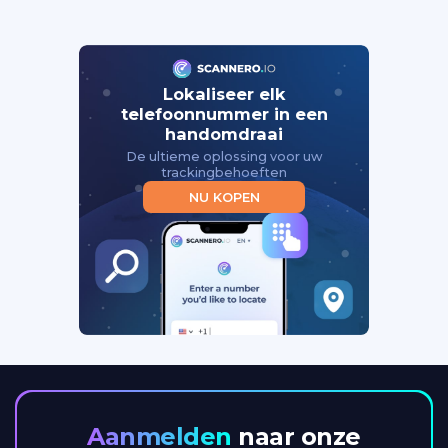
Lokaliseer elk
telefoonnummer in een
handomdraai
De ultieme oplossing voor uw
trackingbehoeften
NU KOPEN
Aanmelden
naar onze