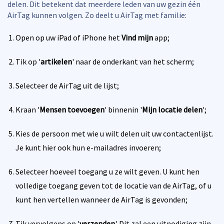
delen. Dit betekent dat meerdere leden van uw gezin één
AirTag kunnen volgen. Zo deelt u AirTag met familie:
Open op uw iPad of iPhone het
Vind mijn
app;
Tik op '
artikelen
' naar de onderkant van het scherm;
Selecteer de AirTag uit de lijst;
Kraan '
Mensen toevoegen
' binnenin '
Mijn locatie delen
';
Kies de persoon met wie u wilt delen uit uw contactenlijst.
Je kunt hier ook hun e-mailadres invoeren;
Selecteer hoeveel toegang u ze wilt geven. U kunt hen
volledige toegang geven tot de locatie van de AirTag, of u
kunt hen vertellen wanneer de AirTag is gevonden;
Tik vervolgens op '
verzenden
.' Dit zal een uitnodiging zijn