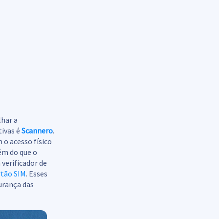
lhar a
tivas é
Scannero
.
o acesso físico
lém do que o
 verificador de
rtão SIM
. Esses
urança das