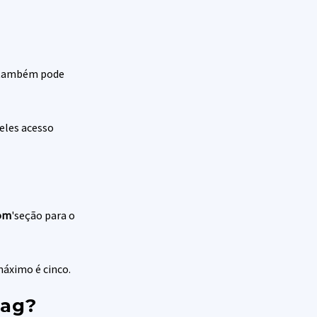
ê também pode
 eles acesso
om
'seção para o
máximo é cinco.
Tag?