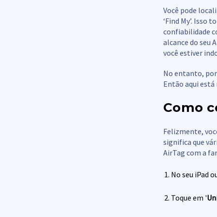
Você pode locali
‘Find My’. Isso 
confiabilidade 
alcance do seu A
você estiver in
No entanto, por
Então aqui está 
Como co
Felizmente, voc
significa que v
AirTag com a fam
No seu iPad o
Toque em '
Un