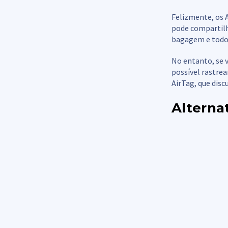
Felizmente, os A
pode compartilh
bagagem e todos
No entanto, se v
possível rastrea
AirTag, que disc
Alterna