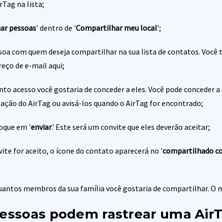
rTag na lista;
nar pessoas
' dentro de '
Compartilhar meu local
';
soa com quem deseja compartilhar na sua lista de contatos. Voc
reço de e-mail aqui;
nto acesso você gostaria de conceder a eles. Você pode conceder a
ização do AirTag ou avisá-los quando o AirTag for encontrado;
oque em '
enviar
.' Este será um convite que eles deverão aceitar;
ite for aceito, o ícone do contato aparecerá no '
compartilhado c
uantos membros da sua família você gostaria de compartilhar. O 
pessoas podem rastrear uma Air