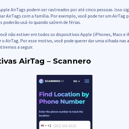
pple AirTags podem ser rastreados por até cinco pessoas. Isso sig
ar AirTags com a família. Por exemplo, você pode ter um AirTag p
 poderão usá-lo quando saírem de férias.
ocê não estiver em todos os dispositivos Apple (iPhones, Macs e i
r o AirTag. Por esse motivo, você pode querer dar uma olhada nas 
utiremos a seguir.
tivas AirTag – Scannero