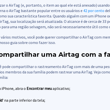
zar o AirTag (e, portanto, o item ao qual ele está anexado) usando
torna o AirTag bastante popular entre os usuários e
42 por cento
de
como sua característica favorita. Quando alguém com um iPhone o
irTag, sua localização será atualizada. O alcance é de cerca de 33 p
do para uma região selvagem, não será necessariamente útil como 
 vários motivos, você pode querer compartilhar o AirTag com mem
nosso guia sobre como fazer isso.
mpartilhar uma Airtag com a fa
ê pode compartilhar o rastreamento AirTag com mais de uma pess
ários membros da sua família podem rastrear uma AirTag. Veja com
ília:
u iPhone, abra o
Encontrar meu
aplicativo;
id
' na parte inferior da tela;