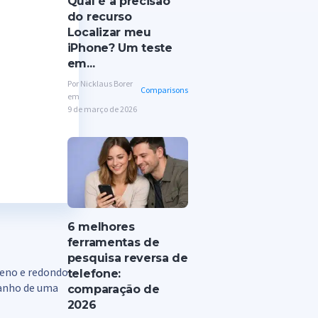
Qual é a precisão
do recurso
Localizar meu
iPhone? Um teste
em...
Por Nicklaus Borer
Comparisons
em
9 de março de 2026
6 melhores
ferramentas de
pesquisa reversa de
ueno e redondo
telefone:
manho de uma
comparação de
2026