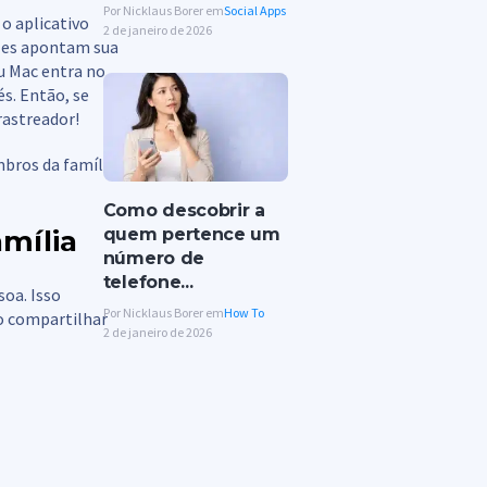
Por Nicklaus Borer em
Social Apps
 o aplicativo
2 de janeiro de 2026
les apontam sua
u Mac entra no
és. Então, se
rastreador!
bros da família.
Como descobrir a
mília
quem pertence um
número de
telefone...
oa. Isso
Por Nicklaus Borer em
How To
o compartilhar
2 de janeiro de 2026