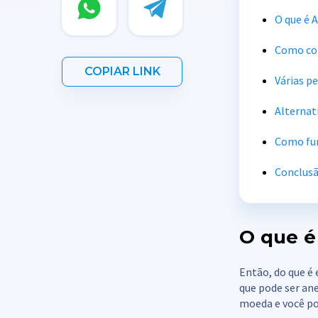
O que é A
Como com
COPIAR LINK
Várias p
Alternat
Como fun
Conclus
O que é
Então, do que é
que pode ser an
moeda e você po