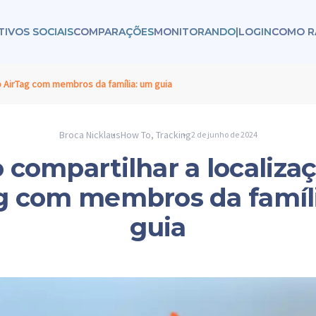
TIVOS SOCIAIS
COMPARAÇÕES
MONITORANDO
|
LOGIN
COMO R
o AirTag com membros da família: um guia
Broca Nicklaus
How To
,
Tracking
2 de junho de 2024
compartilhar a localiza
g com membros da famíl
guia