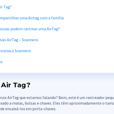
ir Tag?
partilhar uma Airtag com a família
essoas podem rastrear uma AirTag?
ivas AirTag – Scannero
ciona o Scannero
ão
 Air Tag?
 esse AirTag que estamos falando? Bem, este é um rastreador peq
exado a malas, bolsas e chaves. Eles têm aproximadamente o ta
de encaixá-los em porta-chaves.