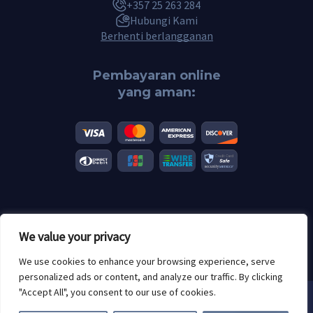
+357 25 263 284
Hubungi Kami
Berhenti berlangganan
Pembayaran online
yang aman:
© 2026 Scannero.blog. Semua merek adalah hak milik dari pemiliknya
We value your privacy
masing-masing.
Batasan usia: 18+
We use cookies to enhance your browsing experience, serve
personalized ads or content, and analyze our traffic. By clicking
"Accept All", you consent to our use of cookies.
Kami menggunakan cookie. Dengan
menggunakan Scannero, Anda