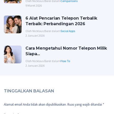
Oleh Nicklaus Borer dalam
Comparisons
9 Maret 2026
6 Alat Pencarian Telepon Terbalik
Terbaik: Perbandingan 2026
Oleh Nicklaus Borer dalam
Social Apps
2 Januari 2026
Cara Mengetahui Nomor Telepon Milik
Siapa...
Oleh Nicklaus Borer dalam
How To
2 Januari 2026
TINGGALKAN BALASAN
Alamat email Anda tidak akan dipublikasikan.
Ruas yang wajib ditandai
*