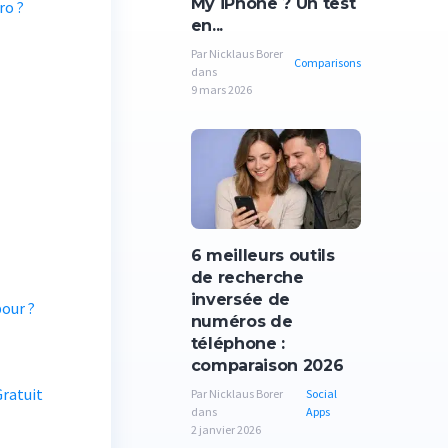
My iPhone ? Un test
ro ?
en...
Par Nicklaus Borer
Comparisons
dans
9 mars 2026
6 meilleurs outils
de recherche
inversée de
our ?
numéros de
téléphone :
comparaison 2026
ratuit
Par Nicklaus Borer
Social
dans
Apps
2 janvier 2026