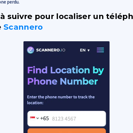
one perdu.
à suivre pour localiser un télép
e
Scannero