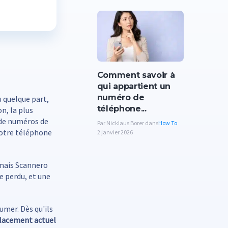
Comment savoir à
qui appartient un
numéro de
u quelque part,
téléphone...
on, la plus
 de numéros de
Par Nicklaus Borer dans
How To
votre téléphone
2 janvier 2026
 mais Scannero
e perdu, et une
umer. Dès qu'ils
placement actuel