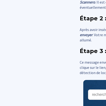
Scannero
. Il e
éventuellement l
Étape 2 
Après avoir ins
envoyer
. Votre 
allumé.
Étape 3 
Ce message envoy
clique sur le lie
détection de lo