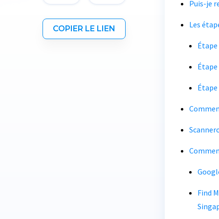
Puis-je 
Les étap
COPIER LE LIEN
Étape 
Étape 
Étape 
Comment 
Scannero 
Comment 
Googl
Find M
Singa