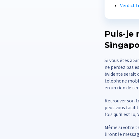
Verdict f
Puis-je
Singapo
Si vous êtes à S
ne perdez pas esp
évidente serait 
téléphone mobil
en un rien de te
Retrouver son té
peut vous facili
fois qu'il est lu,
Même si votre té
liront le messa