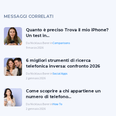
MESSAGGI CORRELATI
Quanto è preciso Trova il mio iPhone?
Un test in...
Da Nicklaus Borer in
Comparisons
9 marzo 2026
6 migliori strumenti di ricerca
telefonica inversa: confronto 2026
Da Nicklaus Borer in
Social Apps
2 gennaio 2026
Come scoprire a chi appartiene un
numero di telefono...
Da Nicklaus Borer in
How To
2 gennaio 2026