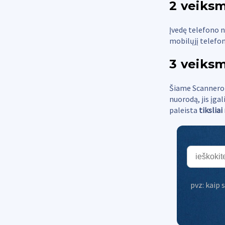
2 veiksm
Įvedę telefono 
mobilųjį telefoną
3 veiksm
Šiame Scannero a
nuorodą, jis įga
paleista
tikslia
pvz:
kaip 