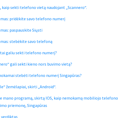
, kaip sekti telefono vietą naudojant „Scannero“.
smas: pridėkite savo telefono numerį
smas: paspauskite Siųsti
smas: stebėkite savo telefoną
tai galiu sekti telefono numerį?
nero“ gali sekti kieno nors buvimo vietą?
okamai stebėti telefono numerį Singapūras?
e“ žemėlapiai, skirti „Android“.
te mano programą, skirtą IOS, kaip nemokamą mobiliojo telefon
jimo priemonę, Singapūras
 verdiktas