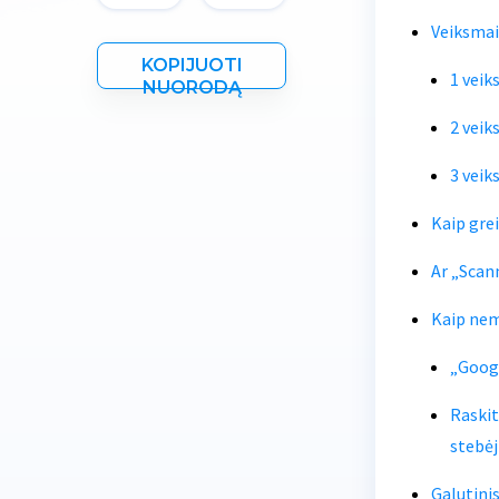
Veiksmai
KOPIJUOTI
1 veik
NUORODĄ
2 veik
3 veik
Kaip grei
Ar „Scan
Kaip nem
„Googl
Raski
stebė
Galutinis