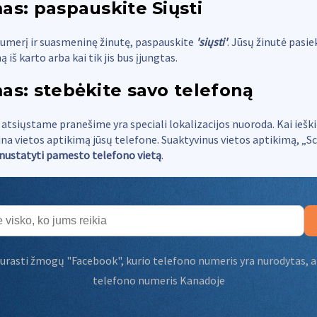
as: paspauskite Siųsti
numerį ir suasmeninę žinutę, paspauskite
'siųsti'
. Jūsų žinutė pasiek
 iš karto arba kai tik jis bus įjungtas.
as: stebėkite savo telefoną
tsiųstame pranešime yra speciali lokalizacijos nuoroda. Kai ieški
lina vietos aptikimą jūsų telefone. Suaktyvinus vietos aptikimą, „
i nustatyti pamesto telefono vietą
.
surasti žmogų "Facebook", kurio telefono numeris yra nurodytas
,
a
telefono numeris Kanadoje