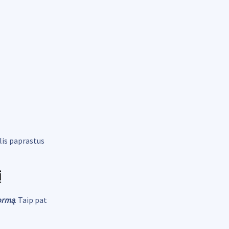
lis paprastus
į
formą
. Taip pat