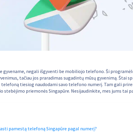
me gyvename, negali išgyventi be mobiliojo telefono. Ši programė
venimus, tačiau jos praradimas sugadintų mūsų gyvenimą. Štai sp
o telefoną tiesiog naudodami savo telefono numerį. Tam gali prire
o stebėjimo priemonės Singapūre. Nesijaudinkite, mes jums tai p
 rasti pamestą telefoną Singapūre pagal numerį?