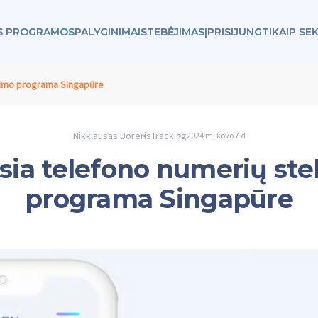
ĖS PROGRAMOS
PALYGINIMAI
STEBĖJIMAS
|
PRISIJUNGTI
KAIP SEK
jimo programa Singapūre
Nikklausas Boreris
Tracking
2024 m. kovo 7 d
sia telefono numerių st
programa Singapūre