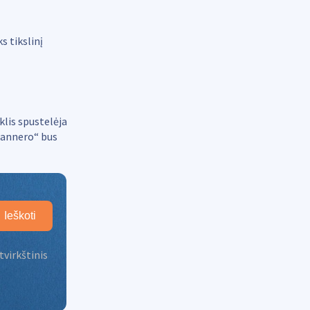
s tikslinį
klis spustelėja
Scannero“ bus
Ieškoti
tvirkštinis