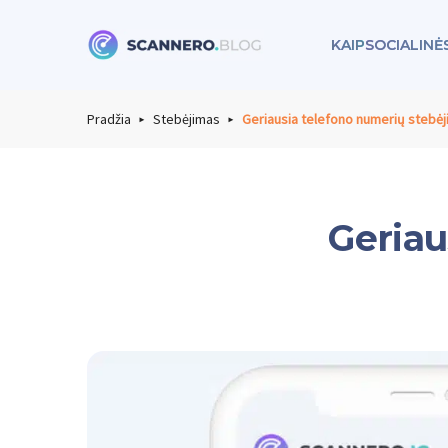
KAIP
SOCIALIN
Scannero
Pradžia
Stebėjimas
Geriausia telefono numerių stebė
Geriau