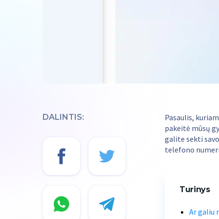
DALINTIS:
Pasaulis, kuria
pakeitė mūsų gy
galite sekti sav
telefono numeri
Turinys
Ar galiu