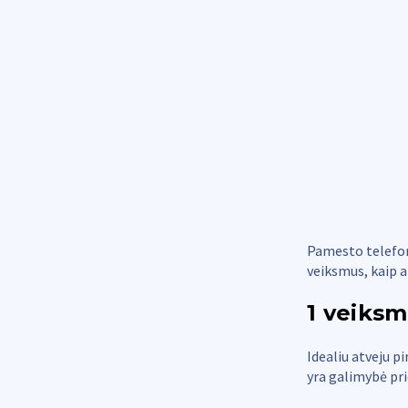
Pamesto telefon
veiksmus, kaip a
1 veiksm
Idealiu atveju p
yra galimybė pr