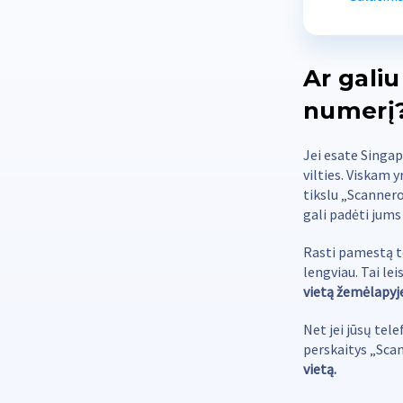
Ar gali
numerį
Jei esate Singap
vilties. Viskam 
tikslu „Scannero
gali padėti jums 
Rasti pamestą te
lengviau. Tai le
vietą žemėlapyj
Net jei jūsų tele
perskaitys „Sca
vietą.