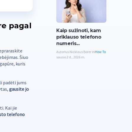
re pagal
Kaip sužinoti, kam
priklauso telefono
numeris...
nepraraskite
Autorius Nicklaus Borer in
How To
tebėjimas. Šiuo
sausio 2 d., 2026 m.
gapūre, kuris
li padėti jums
ytas,
gausite jo
i. Kai jie
asto telefono