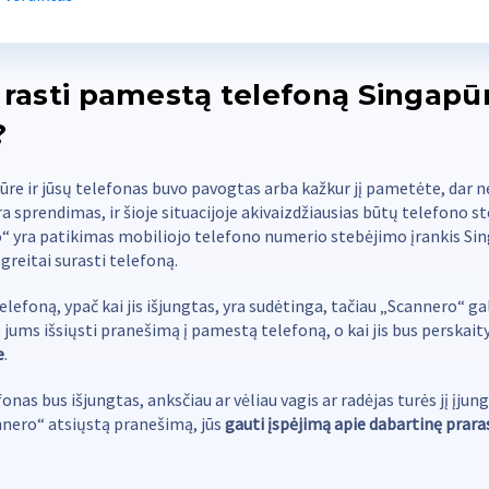
u rasti pamestą telefoną Singapū
?
ūre ir jūsų telefonas buvo pavogtas arba kažkur jį pametėte, dar 
yra sprendimas, ir šioje situacijoje akivaizdžiausias būtų telefono s
“ yra patikimas mobiliojo telefono numerio stebėjimo įrankis Sin
greitai surasti telefoną.
lefoną, ypač kai jis išjungtas, yra sudėtinga, tačiau „Scannero“ ga
is jums išsiųsti pranešimą į pamestą telefoną, o kai jis bus perskait
e
.
fonas bus išjungtas, anksčiau ar vėliau vagis ar radėjas turės jį įjungt
nnero“ atsiųstą pranešimą, jūs
gauti įspėjimą apie dabartinę prar