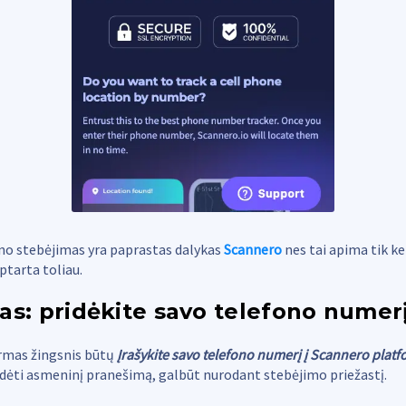
o stebėjimas yra paprastas dalykas
Scannero
nes tai apima tik ke
ptarta toliau.
as: pridėkite savo telefono numer
irmas žingsnis būtų
Įrašykite savo telefono numerį į Scannero plat
idėti asmeninį pranešimą, galbūt nurodant stebėjimo priežastį.