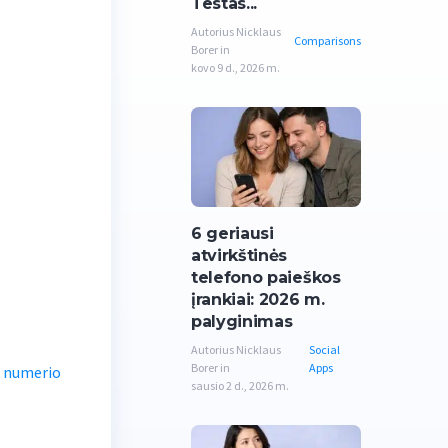
Testas...
Autorius Nicklaus
Comparisons
Borer in
kovo 9 d., 2026 m.
6 geriausi
atvirkštinės
telefono paieškos
įrankiai: 2026 m.
palyginimas
Autorius Nicklaus
Social
Borer in
Apps
o numerio
sausio 2 d., 2026 m.