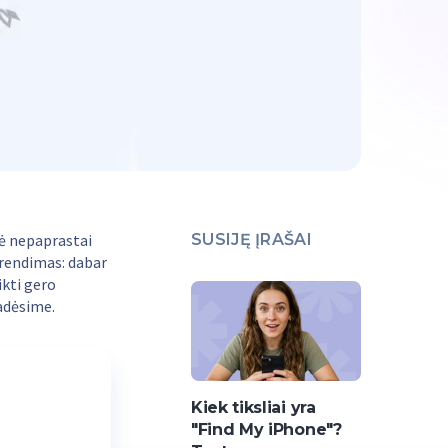
lė nepaprastai
SUSIJĘ ĮRAŠAI
rendimas: dabar
ikti gero
adėsime.
Kiek tiksliai yra
"Find My iPhone"?