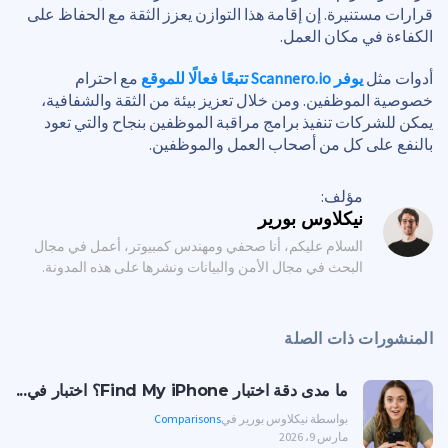
قرارات مستنيرة. إن إقامة هذا التوازن يعزز الثقة مع الحفاظ على
الكفاءة في مكان العمل.
أدوات مثل
يوفر Scannero.io تتبعًا فعالًا للموقع
مع احترام
خصوصية الموظفين. ومن خلال تعزيز بيئة من الثقة والشفافية،
يمكن للشركات تنفيذ برامج مراقبة الموظفين بنجاح والتي تعود
بالنفع على كل من أصحاب العمل والموظفين.
مؤلف:
نيكلاوس بورير
السلام عليكم، أنا صحفي ومهندس كمبيوتر، أعمل في مجال
البحث في مجال الأمن والبيانات ونشرها على هذه المدونة.
المنشورات ذات الصلة
ما مدى دقة اختبار Find My iPhone؟ اختبار في...
بواسطة نيكلاوس بورير في
Comparisons
مارس 9، 2026