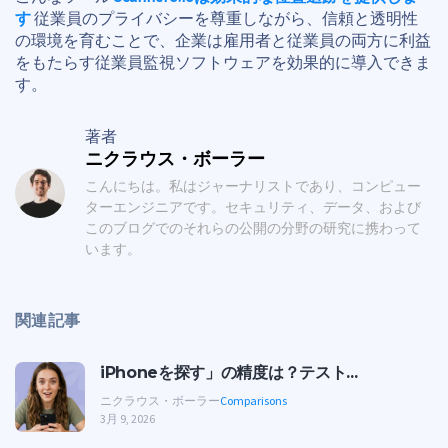
す
従業員のプライバシーを尊重しながら、信頼と透明性
の環境を育むことで、企業は雇用者と従業員の両方に利益
をもたらす従業員監視ソフトウェアを効果的に導入できま
す。
著者
ニクラウス・ボーラー
こんにちは。私はジャーナリストであり、コンピュー
ターエンジニアです。セキュリティ、データ、および
このブログでのそれらの公開の分野の研究に携わって
います。
関連記事
iPhoneを探す」の精度は？テスト...
ニクラウス・ボーラー
Comparisons
3月 9, 2026