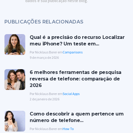
dados e sua publicação neste blog.
PUBLICAÇÕES RELACIONADAS
Qual é a precisão do recurso Localizar
meu iPhone? Um teste em...
Por Nicklaus Borer em
Comparisons
9 de março de 2026
6 melhores ferramentas de pesquisa
reversa de telefone: comparação de
2026
Por Nicklaus Borer em
Social Apps
2 de janeiro de 2026
Como descobrir a quem pertence um
número de telefone...
Por Nicklaus Borer em
How To