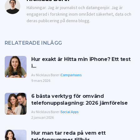
Hälsningar. Jag är journalist och dataingenjör. Jag är
engagerad i forskning inom området säkerhet, data och
deras publicering på denna blogg.
RELATERADE INLÄGG
Hur exakt är Hitta min iPhone? Ett test
i...
Av Nicklaus Borer i
Comparisons
9 mars 2026
6 bästa verktyg för omvänd
telefonuppslagning: 2026 jämförelse
Av Nicklaus Borer i
Social Apps
2 januari 2026
Hur man tar reda på vem ett
telefonnummer tillhör ...