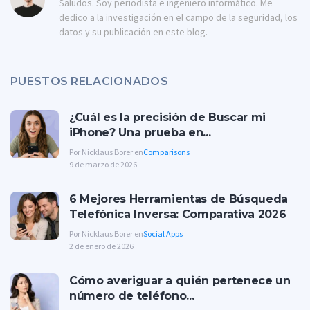
Saludos. Soy periodista e ingeniero informático. Me
dedico a la investigación en el campo de la seguridad, los
datos y su publicación en este blog.
PUESTOS RELACIONADOS
¿Cuál es la precisión de Buscar mi
iPhone? Una prueba en...
Por Nicklaus Borer en
Comparisons
9 de marzo de 2026
6 Mejores Herramientas de Búsqueda
Telefónica Inversa: Comparativa 2026
Por Nicklaus Borer en
Social Apps
2 de enero de 2026
Cómo averiguar a quién pertenece un
número de teléfono...