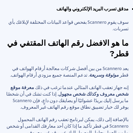
مدقق تسرب البريد الإلكتروني والهاتف
سوف يقوم Scannero بفحص قواعد البيانات المختلفة لإبلاغك بأي
تسربات.
ما هو الافضل
رقم الهاتف المقتفي في
قطر
?
يعد Scannero من بين أفضل شركات معالجة أرقام الهواتف في
قطر
موثوقة وسريعة
. تدعم المنصة جميع مزودي أرقام الهواتف.
إنه جهاز تعقب الهاتف المثالي عندما ترغب في ذلك
معرفة موقع
شخص معروف وكذلك شخص مجهول
. إذا كنت تشك في أن شخصًا
ما يرسل إليك بريدًا عشوائيًا أو يضايقك دون داعٍ، فإن Scannero
يوفر لك خيار تضييق نطاق موقع رقم الهاتف غير المعروف.
بالإضافة إلى ذلك، يمكن لبرنامج تعقب رقم الهاتف المحمول
Scannero في قطر تأكيد ما إذا كان أحد معارفك القدامى أو شخص
ما من العمل يحاول الوصول إليك عبر رقم غير معروف.