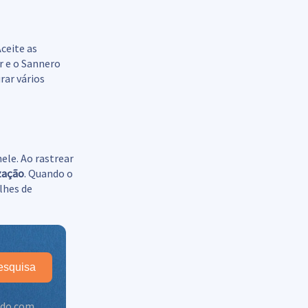
ceite as
r e o Sannero
rar vários
nele. Ao rastrear
ização
. Quando o
lhes de
esquisa
dido com