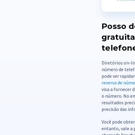
Posso d
gratuit
telefon
Diretórios on-l
número de telef
pode ver rapida
reversa de núme
visa a fornecer
o número. No en
resultados prec
precisão das in
Você pode obter 
entanto, vale a