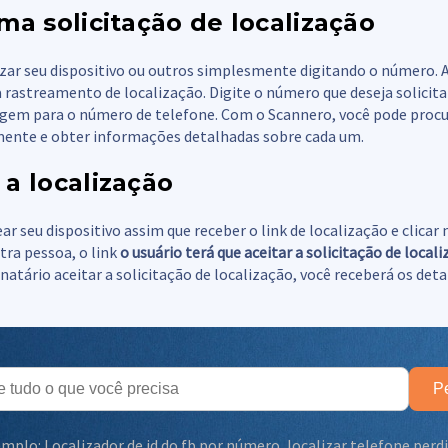
ma solicitação de localização
izar seu dispositivo ou outros simplesmente digitando o número. A
 rastreamento de localização. Digite o número que deseja solicita
gem para o número de telefone. Com o Scannero, você pode procu
ente e obter informações detalhadas sobre cada um.
a localização
ar seu dispositivo assim que receber o link de localização e clicar 
tra pessoa, o link
o usuário terá que aceitar a solicitação de local
atário aceitar a solicitação de localização, você receberá os deta
P
emplo:
Localizador de id do fb por número
,
localizar telefone per