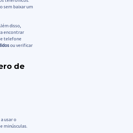
s telefônicos.
no sem baixar um
Além disso,
ra encontrar
de telefone
didos
ou verificar
ero de
 a usar o
 e minúsculas.