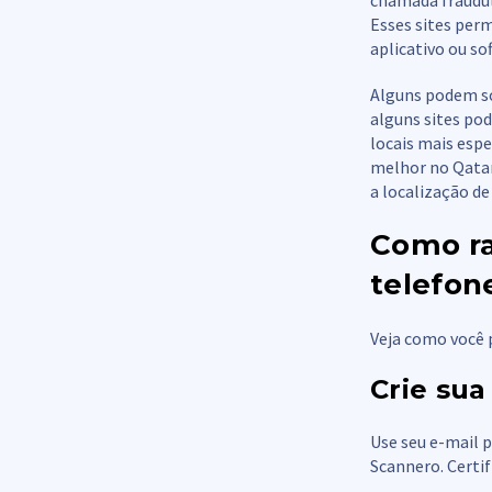
chamada fraudul
Esses sites per
aplicativo ou so
Alguns podem sol
alguns sites po
locais mais espe
melhor no Qata
a localização de
Como ra
telefon
Veja como você 
Crie sua
Use seu e-mail p
Scannero. Certi