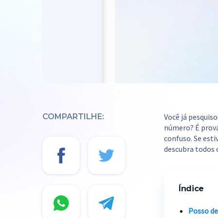
COMPARTILHE:
Você já pesquis
número? É prová
confuso. Se esti
descubra todos 
Índice
Posso de