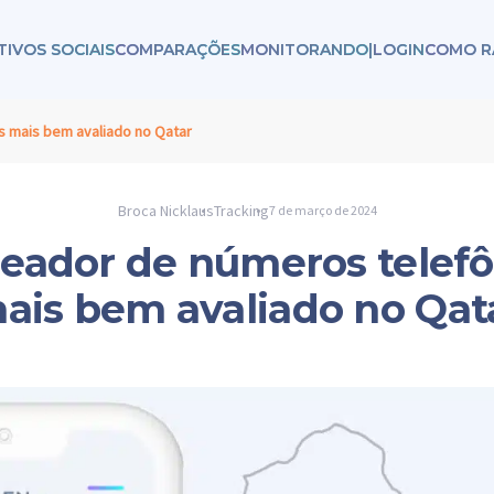
TIVOS SOCIAIS
COMPARAÇÕES
MONITORANDO
|
LOGIN
COMO R
s mais bem avaliado no Qatar
Broca Nicklaus
Tracking
7 de março de 2024
reador de números telefô
ais bem avaliado no Qat