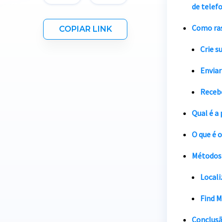
de telef
Como ras
COPIAR LINK
Crie s
Enviar
Recebe
Qual é a
O que é 
Métodos 
Locali
Find M
Conclus