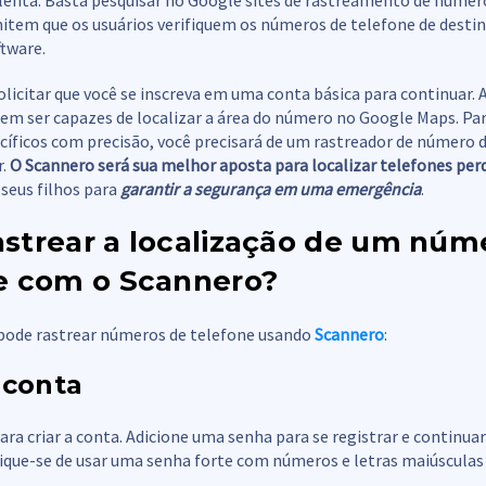
enta. Basta pesquisar no Google sites de rastreamento de número
mitem que os usuários verifiquem os números de telefone de desti
ftware.
icitar que você se inscreva em uma conta básica para continuar. 
dem ser capazes de localizar a área do número no Google Maps. Pa
cíficos com precisão, você precisará de um rastreador de número 
r.
O Scannero será sua melhor aposta para localizar telefones per
 seus filhos para
garantir a segurança em uma emergência
.
strear a localização de um núm
e com o Scannero?
pode rastrear números de telefone usando
Scannero
:
 conta
ara criar a conta. Adicione uma senha para se registrar e continuar
fique-se de usar uma senha forte com números e letras maiúsculas