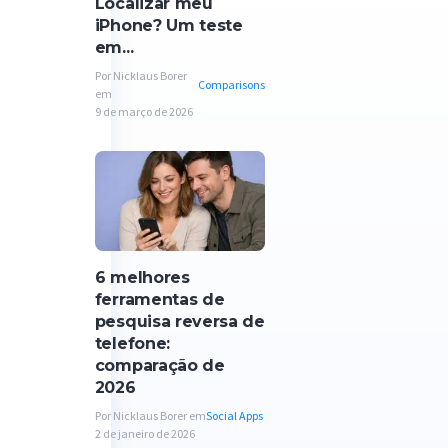
Localizar meu
iPhone? Um teste
em...
Por Nicklaus Borer
Comparisons
em
9 de março de 2026
6 melhores
ferramentas de
pesquisa reversa de
telefone:
comparação de
2026
Por Nicklaus Borer em
Social Apps
2 de janeiro de 2026