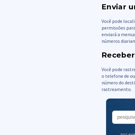
Enviar u
Você pode local
permissões para
enviará a mensa
números diariam
Receber 
Você pode rastre
o telefone de ou
número do destin
rastreamento.
por ex