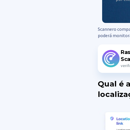
Scannero compa
poderá monitora
Ras
Sc
verif
Qual é 
localiz