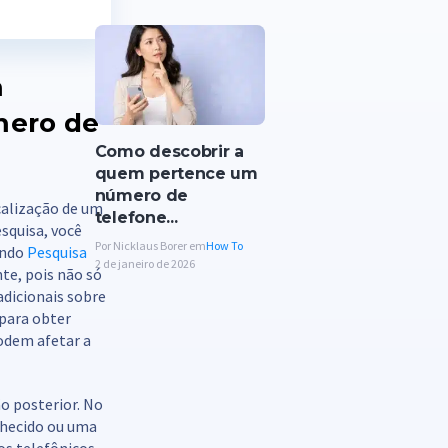
m
mero de
Como descobrir a
quem pertence um
número de
calização de um
telefone...
squisa, você
Por Nicklaus Borer em
How To
ando
Pesquisa
2 de janeiro de 2026
e, pois não só
dicionais sobre
 para obter
podem afetar a
ão posterior. No
nhecido ou uma