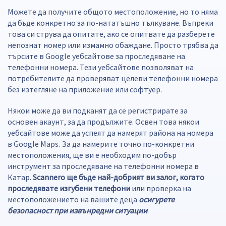
Можете да получите общото местоположение, но то няма
да бъде конкретно за по-нататъшно тълкуване. Въпреки
това си струва да опитате, ако се опитвате да разберете
непознат номер или измамно обаждане. Просто трябва да
търсите в Google уебсайтове за проследяване на
телефонни номера. Тези уебсайтове позволяват на
потребителите да проверяват целеви телефонни номера
без изтегляне на приложение или софтуер.
Някои може да ви подканят да се регистрирате за
основен акаунт, за да продължите. Освен това някои
уебсайтове може да успеят да намерят района на номера
в Google Maps. За да намерите точно по-конкретни
местоположения, ще ви е необходим по-добър
инструмент за проследяване на телефонни номера в
Катар.
Scannero ще бъде най-добрият ви залог, когато
проследявате изгубени телефони
или проверка на
местоположението на вашите деца
осигурете
безопасност при извънредни ситуации
.