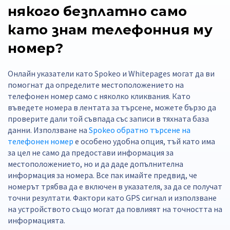
някого безплатно само
като знам телефонния му
номер?
Онлайн указатели като Spokeo и Whitepages могат да ви
помогнат да определите местоположението на
телефонен номер само с няколко кликвания. Като
въведете номера в лентата за търсене, можете бързо да
проверите дали той съвпада със записи в тяхната база
данни. Използване на
Spokeo обратно търсене на
телефонен номер
е особено удобна опция, тъй като има
за цел не само да предостави информация за
местоположението, но и да даде допълнителна
информация за номера. Все пак имайте предвид, че
номерът трябва да е включен в указателя, за да се получат
точни резултати. Фактори като GPS сигнал и използване
на устройството също могат да повлияят на точността на
информацията.