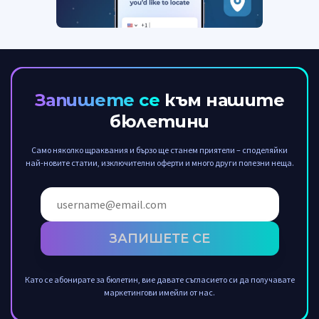
Запишете се
към нашите
бюлетини
Само няколко щраквания и бързо ще станем приятели – споделяйки
най-новите статии, изключителни оферти и много други полезни неща.
ЗАПИШЕТЕ СЕ
Като се абонирате за бюлетин, вие давате съгласието си да получавате
маркетингови имейли от нас.