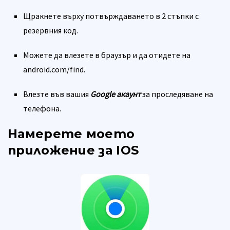
Щракнете върху потвърждаването в 2 стъпки с
резервния код.
Можете да влезете в браузър и да отидете на
android.com/find.
Влезте във вашия
Google акаунт
за проследяване на
телефона.
Намерете моето
приложение за IOS