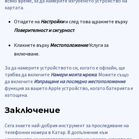
всяко време, за да намерите изгубеното устройство на
картата.
Отидете на
Настройки
и след това щракнете върху
Поверителност и сигурност
.
Кликнете върху
Местоположение
Услуги за
включване.
За да намерите устройството си, когато е офлайн, ще
трябва да включите
Намери моята мрежа
. Можете също
да включите
Изпращане на последно местоположение
функция за вашето Apple устройство, когато батерията е
изтощена.
Заключение
Сега знаете най-добрия инструмент за проследяване на
телефонни номера в Катар. В допълнение към
намирането на местоположението на номера, можете да