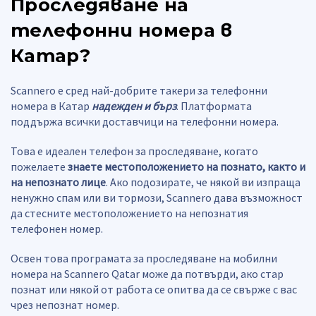
Проследяване на
телефонни номера в
Катар
?
Scannero е сред най-добрите такери за телефонни
номера в Катар
надежден и бърз
. Платформата
поддържа всички доставчици на телефонни номера.
Това е идеален телефон за проследяване, когато
пожелаете
знаете местоположението на познато, както и
на непознато лице
. Ако подозирате, че някой ви изпраща
ненужно спам или ви тормози, Scannero дава възможност
да стесните местоположението на непознатия
телефонен номер.
Освен това програмата за проследяване на мобилни
номера на Scannero Qatar може да потвърди, ако стар
познат или някой от работа се опитва да се свърже с вас
чрез непознат номер.