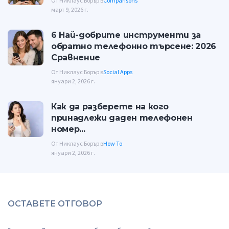
От Никлаус Борър в
Comparisons
март 9, 2026 г.
6 Най-добрите инструменти за
обратно телефонно търсене: 2026
Сравнение
От Никлаус Борър в
Social Apps
януари 2, 2026 г.
Как да разберете на кого
принадлежи даден телефонен
номер...
От Никлаус Борър в
How To
януари 2, 2026 г.
ОСТАВЕТЕ ОТГОВОР