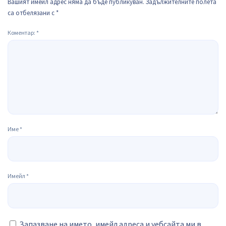
Вашият имейл адрес няма да бъде публикуван.
Задължителните полета
са отбелязани с
*
Коментар:
*
Име
*
Имейл
*
Запазване на името, имейл адреса и уебсайта ми в