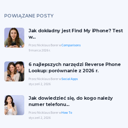
POWIĄZANE POSTY
Jak dokładny jest Find My iPhone? Test
w...
Przez Nicklaus Borer w
Comparisons
9 marca 2026 r.
6 najlepszych narzędzi Reverse Phone
Lookup: porównanie z 2026 r.
Przez Nicklaus Borer w
Social Apps
styczeń 2, 2026
Jak dowiedzieć się, do kogo należy
numer telefonu...
Przez Nicklaus Borer w
How To
styczeń 2, 2026