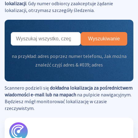
lokalizacji
. Gdy numer odbiorcy zaakceptuje żądanie
lokalizacji, otrzymasz szczegóły śledzenia.
Wyszukiwanie
na przykład:
adres poprzez numer telefonu
,
Jak można
znaleźć czyjś adres & #039; adres
Scannero podzieli się
dokładna lokalizacja za pośrednictwem
wiadomości e-mail lub na mapach
na pulpicie nawigacyjnym.
Będziesz mógł monitorować lokalizację w czasie
rzeczywistym.