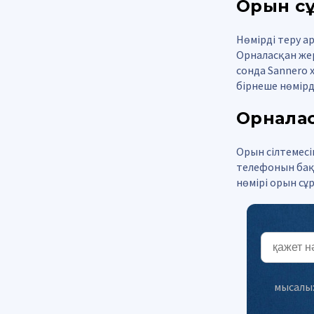
Орын сұ
Нөмірді теру а
Орналасқан жер
сонда Sannero 
бірнеше нөмірд
Орналас
Орын сілтемесі
телефонын бақ
нөмірі орын сұ
мысалы