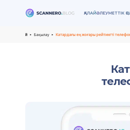
ҚАЛАЙ
ӘЛЕУМЕТТІК Қ
Scannero
Үй
Бақылау
Катардағы ең жоғары рейтингті телефон
Кат
теле