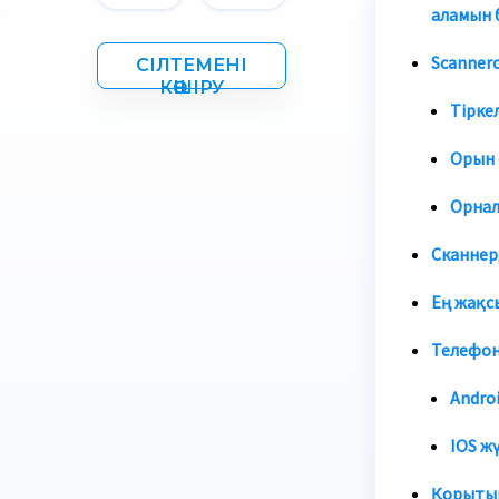
аламын 
Scanner
СІЛТЕМЕНІ
КӨШІРУ
Тірке
Орын 
Орнал
Сканнер
Ең жақс
Телефон
Andro
IOS ж
Қорыты