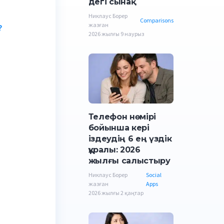
дегі сынақ
Никлаус Борер
Comparisons
жазған
?
2026 жылғы 9 наурыз
Телефон нөмірі
бойынша кері
іздеудің 6 ең үздік
құралы: 2026
жылғы салыстыру
Никлаус Борер
Social
жазған
Apps
2026 жылғы 2 қаңтар