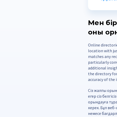
Мен бір
оның ор
Online director
location with jus
matches any rec
particularly con
additional insi
the directory fo
accuracy of the 
Сіз жалпы орын
егер сіз белгі
орындауға тұра
керек. Бұл веб
немесе бағдарл