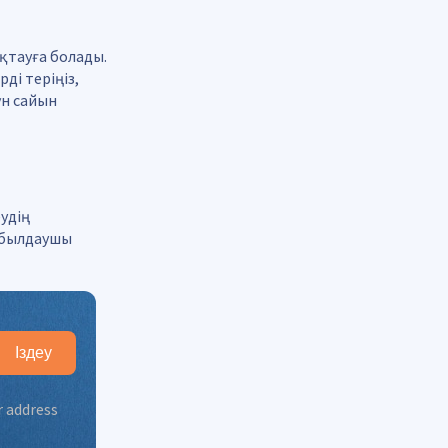
қтауға болады.
ді теріңіз,
үн сайын
удің
абылдаушы
Іздеу
 address