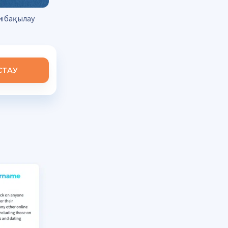
н
бақылау
СТАУ