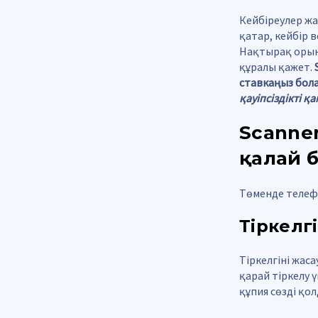
Кейбіреулер жал
қатар, кейбір 
Нақтырақ орынд
құралы қажет.
ставкаңыз бол
қауіпсіздікті қ
Scanner
қалай 
Төменде телеф
Тіркелгі
Тіркелгіні жас
қарай тіркелу 
құпия сөзді қол