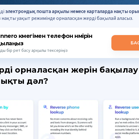
еді
электрондық пошта арқылы немесе карталарда нақты оры
з нақты уақыт режимінде орналасқан жерді бақылай аласыз.
nnero көмегімен телефон нөмірін
қылаңыз
БА
ды бір рет басу арқылы тексеріңіз
рдің орналасқан жерін бақылау
ықты дәл?