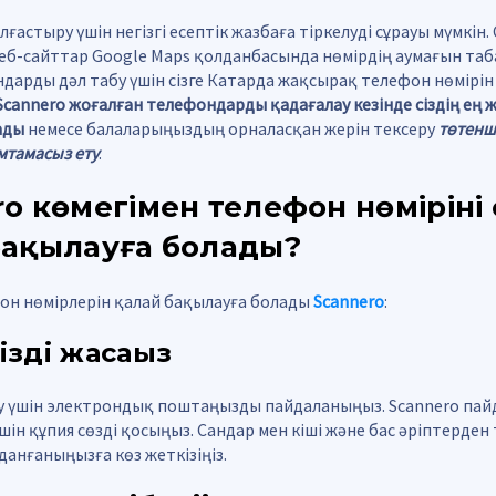
ғастыру үшін негізгі есептік жазбаға тіркелуді сұрауы мүмкін
веб-сайттар Google Maps қолданбасында нөмірдің аумағын таб
арды дәл табу үшін сізге Катарда жақсырақ телефон нөмірін
Scannero жоғалған телефондарды қадағалау кезінде сіздің ең 
ады
немесе балаларыңыздың орналасқан жерін тексеру
төтенш
амтамасыз ету
.
o көмегімен телефон нөмірінің
бақылауға болады?
он нөмірлерін қалай бақылауға болады
Scannero
:
ңізді жасаңыз
ау үшін электрондық поштаңызды пайдаланыңыз. Scannero пайд
үшін құпия сөзді қосыңыз. Сандар мен кіші және бас әріптерден
данғаныңызға көз жеткізіңіз.