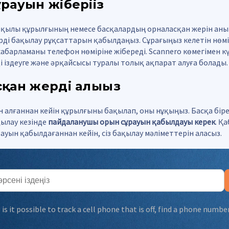
рауын жіберіңіз
рқылы құрылғының немесе басқалардың орналасқан жерін аны
ді бақылау рұқсаттарын қабылдаңыз. Сұрағыңыз келетін нөмір
хабарламаны телефон нөміріне жібереді. Scannero көмегімен к
і іздеуге және әрқайсысы туралы толық ақпарат алуға болады.
қан жерді алыңыз
н алғаннан кейін құрылғыны бақылап, оны нұқыңыз. Басқа біре
ылау кезінде
пайдаланушы орын сұрауын қабылдауы керек
. Қ
рауын қабылдағаннан кейін, сіз бақылау мәліметтерін аласыз.
:
is it possible to track a cell phone that is off
,
find a phone number