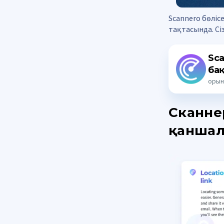
Scannero бөліс
тақтасында. Сі
Sca
ба
орын
Сканне
қаншал