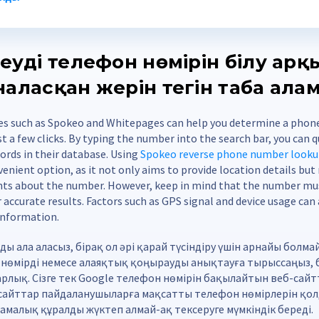
еудің телефон нөмірін білу ар
наласқан жерін тегін таба ала
ies such as Spokeo and Whitepages can help you determine a phon
t a few clicks. By typing the number into the search bar, you can qui
ords in their database. Using
Spokeo reverse phone number look
venient option, as it not only aims to provide location details but
ghts about the number. However, keep in mind that the number mus
r accurate results. Factors such as GPS signal and device usage can 
information.
ды ала аласыз, бірақ ол әрі қарай түсіндіру үшін арнайы болма
сіз нөмірді немесе алаяқтық қоңырауды анықтауға тырыссаңыз, 
рлық. Сізге тек Google телефон нөмірін бақылайтын веб-сайт
-сайттар пайдаланушыларға мақсатты телефон нөмірлерін қо
амалық құралды жүктеп алмай-ақ тексеруге мүмкіндік береді.