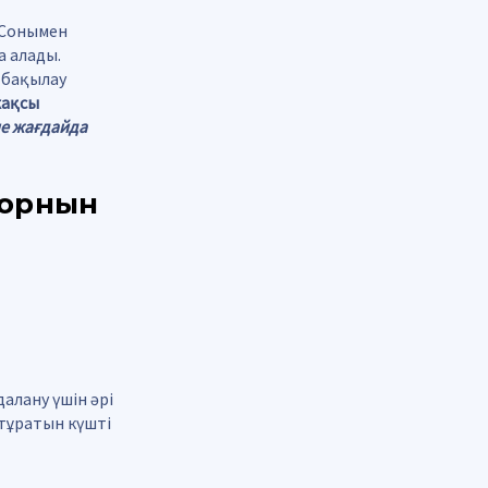
. Сонымен
а алады.
 бақылау
жақсы
е жағдайда
 орнын
алану үшін әрі
 тұратын күшті