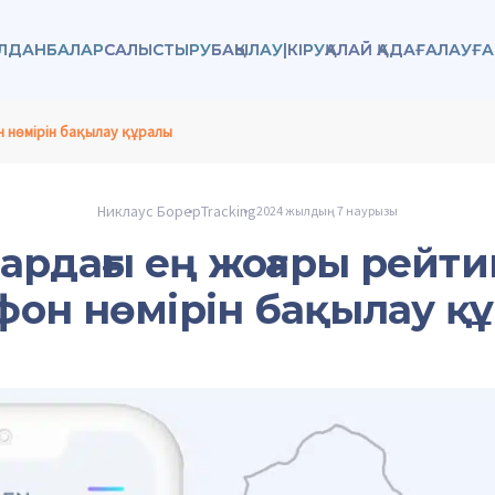
ОЛДАНБАЛАР
САЛЫСТЫРУ
БАҚЫЛАУ
|
КІРУ
ҚАЛАЙ ҚАДАҒАЛАУҒ
 нөмірін бақылау құралы
Никлаус Борер
Tracking
2024 жылдың 7 наурызы
ардағы ең жоғары рейти
фон нөмірін бақылау қ