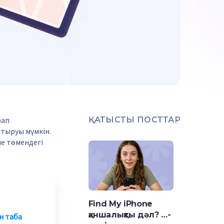
рап
ҚАТЫСТЫ ПОСТТАР
тыруы мүмкін.
не төмендегі
Find My iPhone
қаншалықты дәл? …-
н таба