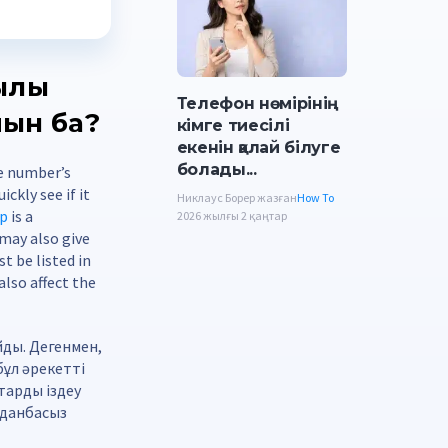
қылы
Телефон нөмірінің
мын ба?
кімге тиесілі
екенін қалай білуге
болады...
e number’s
ckly see if it
Никлаус Борер жазған
How To
up
is a
2026 жылғы 2 қаңтар
 may also give
t be listed in
also affect the
йды. Дегенмен,
бұл әрекетті
тарды іздеу
лданбасыз