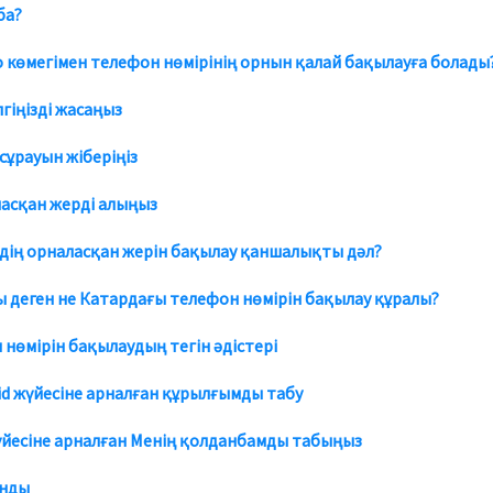
ба?
o көмегімен телефон нөмірінің орнын қалай бақылауға болады
лгіңізді жасаңыз
сұрауын жіберіңіз
асқан жерді алыңыз
дің орналасқан жерін бақылау қаншалықты дәл?
ы деген не
Катардағы телефон нөмірін бақылау құралы
?
 нөмірін бақылаудың тегін әдістері
id жүйесіне арналған құрылғымды табу
үйесіне арналған Менің қолданбамды табыңыз
нды