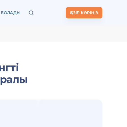
А БОЛАДЫ
ҚАЗІР КӨРІҢІЗ
нгті
ұралы