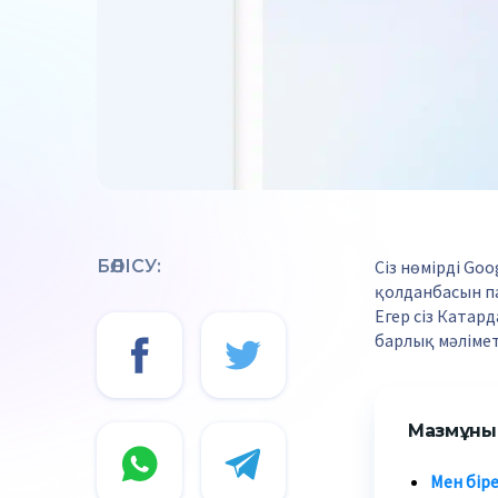
БӨЛІСУ:
Сіз нөмірді Goo
қолданбасын па
Егер сіз Катар
барлық мәліметт
Мазмұны
Мен біре