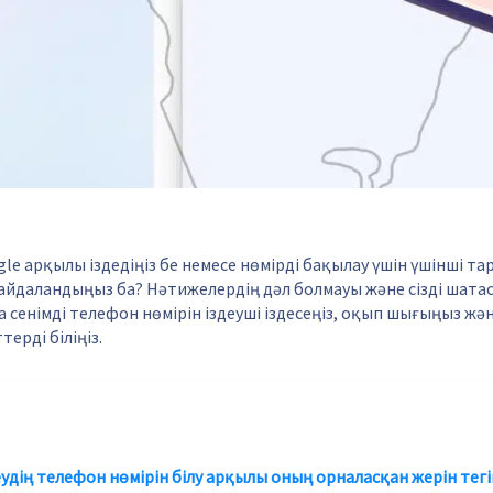
gle арқылы іздедіңіз бе немесе нөмірді бақылау үшін үшінші та
йдаландыңыз ба? Нәтижелердің дәл болмауы және сізді шатас
да сенімді телефон нөмірін іздеуші іздесеңіз, оқып шығыңыз жә
ерді біліңіз.
удің телефон нөмірін білу арқылы оның орналасқан жерін тегі