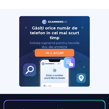
Găsiți orice număr de
telefon în cel mai scurt
timp
Soluția supremă pentru nevoile
dvs. de urmărire
IA-L ACUM