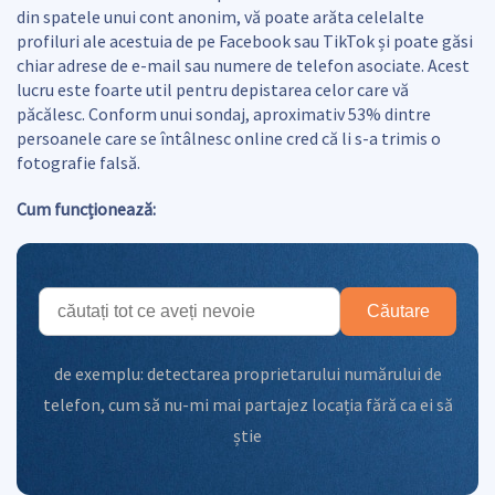
din spatele unui cont anonim, vă poate arăta celelalte
profiluri ale acestuia de pe Facebook sau TikTok și poate găsi
chiar adrese de e-mail sau numere de telefon asociate. Acest
lucru este foarte util pentru depistarea celor care vă
păcălesc. Conform unui sondaj, aproximativ 53% dintre
persoanele care se întâlnesc online cred că li s-a trimis o
fotografie falsă.
Cum funcționează:
Căutare
de exemplu:
detectarea proprietarului numărului de
telefon
,
cum să nu-mi mai partajez locația fără ca ei să
știe