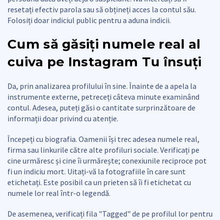
resetați efectiv parola sau să obțineți acces la contul său.
Folosiți doar indiciul public pentru a aduna indicii.
Cum să găsiți numele real al
cuiva pe Instagram
Tu însuți
Da, prin analizarea profilului în sine. Înainte de a apela la
instrumente externe, petreceți câteva minute examinând
contul. Adesea, puteți găsi o cantitate surprinzătoare de
informații doar privind cu atenție.
Începeți cu biografia. Oamenii își trec adesea numele real,
firma sau linkurile către alte profiluri sociale. Verificați pe
cine urmăresc și cine îi urmărește; conexiunile reciproce pot
fi un indiciu mort. Uitați-vă la fotografiile în care sunt
etichetați. Este posibil ca un prieten să îi fi etichetat cu
numele lor real într-o legendă.
De asemenea, verificați fila "Tagged" de pe profilul lor pentru