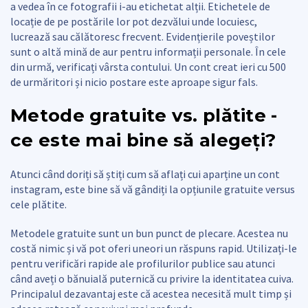
a vedea în ce fotografii i-au etichetat alții. Etichetele de
locație de pe postările lor pot dezvălui unde locuiesc,
lucrează sau călătoresc frecvent. Evidențierile poveștilor
sunt o altă mină de aur pentru informații personale. În cele
din urmă, verificați vârsta contului. Un cont creat ieri cu 500
de urmăritori și nicio postare este aproape sigur fals.
Metode gratuite vs. plătite -
ce este mai bine să alegeți?
Atunci când doriți să știți cum să aflați cui aparține un cont
instagram, este bine să vă gândiți la opțiunile gratuite versus
cele plătite.
Metodele gratuite sunt un bun punct de plecare. Acestea nu
costă nimic și vă pot oferi uneori un răspuns rapid. Utilizați-le
pentru verificări rapide ale profilurilor publice sau atunci
când aveți o bănuială puternică cu privire la identitatea cuiva.
Principalul dezavantaj este că acestea necesită mult timp și