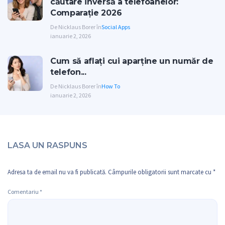
căutare inversă a telefoanelor:
Comparație 2026
De Nicklaus Borer în
Social Apps
ianuarie 2, 2026
Cum să aflați cui aparține un număr de
telefon...
De Nicklaus Borer în
How To
ianuarie 2, 2026
LASA UN RASPUNS
Adresa ta de email nu va fi publicată.
Câmpurile obligatorii sunt marcate cu
*
Comentariu
*