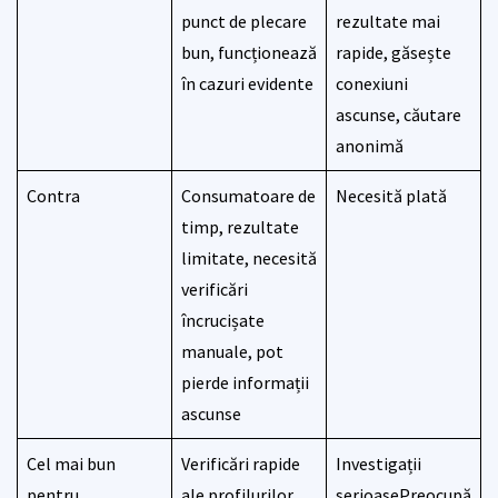
punct de plecare
rezultate mai
bun, funcționează
rapide, găsește
în cazuri evidente
conexiuni
ascunse, căutare
anonimă
Contra
Consumatoare de
Necesită plată
timp, rezultate
limitate, necesită
verificări
încrucișate
manuale, pot
pierde informații
ascunse
Cel mai bun
Verificări rapide
Investigații
pentru
ale profilurilor
serioasePreocupă