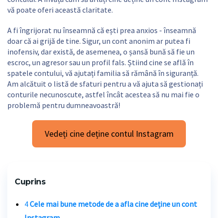
vă poate oferi această claritate.
A fi îngrijorat nu înseamnă că ești prea anxios - înseamnă
doar că ai grijă de tine. Sigur, un cont anonim ar putea fi
inofensiv, dar există, de asemenea, o șansă bună să fie un
escroc, un agresor sau un profil fals. Știind cine se află în
spatele contului, vă ajutați familia să rămână în siguranță.
Am alcătuit o listă de sfaturi pentru a vă ajuta să gestionați
conturile necunoscute, astfel încât acestea să nu mai fie o
problemă pentru dumneavoastră!
Vedeți cine deține contul Instagram
Cuprins
4
Cele mai bune metode de a afla cine deține un cont
Instagram