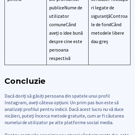
publiceNume de
ri legate de
utilizator
siguranțăControa
comuneCând
le de fondCând
aveți o idee bună
metodele libere
despre cine este
dau greș
persoana
respectivă
Concluzie
Dacă doriți să găsiți persoana din spatele unui profil
Instagram, aveți câteva opțiuni. Un prim pas bun este să
analizați profilul pentru indicii. Dacă acest lucru nu vă duce
nicăieri, puteți încerca metode gratuite, cum ar fi căutarea
numelui de utilizator pe alte platforme social media.
Pentru conturile anonime sau atunci când siguranța dvs. este