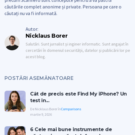
căutările complet anonime și private. Persoana pe care o
căutați nu va fi informată.
Autor:
Nicklaus Borer
Salutări. Sunt jurnalist și inginer informatic. Sunt angajat în
cercetări în domeniul securității, datelor și publicării lor pe
acest blog.
POSTĂRI ASEMĂNATOARE
Cât de precis este Find My iPhone? Un
test în...
De Nicklaus Borer în
Comparisons
martie 9, 2026
6 Cele mai bune instrumente de