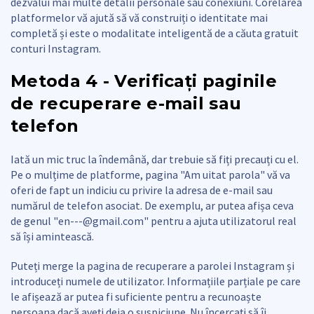
dezvălui mai multe detalii personale sau conexiuni. Corelarea
platformelor vă ajută să vă construiți o identitate mai
completă și este o modalitate inteligentă de a căuta gratuit
conturi Instagram.
Metoda 4 - Verificați paginile
de recuperare e-mail sau
telefon
Iată un mic truc la îndemână, dar trebuie să fiți precauți cu el.
Pe o mulțime de platforme, pagina "Am uitat parola" vă va
oferi de fapt un indiciu cu privire la adresa de e-mail sau
numărul de telefon asociat. De exemplu, ar putea afișa ceva
de genul "
en---@gmail.com
" pentru a ajuta utilizatorul real
să își amintească.
Puteți merge la pagina de recuperare a parolei Instagram și
introduceți numele de utilizator. Informațiile parțiale pe care
le afișează ar putea fi suficiente pentru a recunoaște
persoana dacă aveți deja o suspiciune. Nu încercați să îi