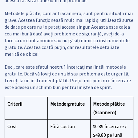
adesea ratează conexiuni mai profunde.
Metodele plătite, cum ar fi Scannero, sunt pentru situații mai
grave. Acestea funcționează mult mai rapid și utilizează surse
de date pe care nu le puteți accesa singur. Aceasta este calea
cea mai bună dacă aveți probleme de siguranță, aveți de-a
face cu un cont anonim sau nu găsiți nimic cu instrumentele
gratuite. Acestea costă puțin, dar rezultatele detaliate
merită de obicei.
Deci, care este sfatul nostru? Încercați mai întâi metodele
gratuite. Dacă vă loviți de un zid sau problema este urgentă,
treceți la un instrument plătit. Prețul mic pentru o încercare
este adesea un schimb bun pentru liniștea de spirit.
Criterii
Metode gratuite
Metode plătite
(Scannero)
Cost
Fără costuri
$0.89 încercare /
$49.80 pe lună