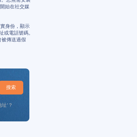
會開始在社交媒
真實身份，顯示
件地址或電話號碼。
曾被傳送過假
搜索
址'？