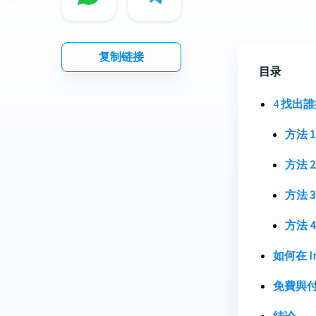
复制链接
目录
4
找出誰擁
方法 
方法 2
方法 
方法 
如何在 I
免費與付
结论