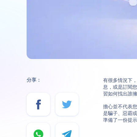
分享：
有很多情況下，I
息，或是訂閱
習如何找出誰擁有
擔心並不代表您
是騙子、惡霸
準備了一份提