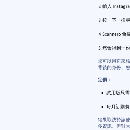
輸入 Instag
按一下「搜
Scanner
您會得到一
您可以用它來
背後的身份。
定價：
試用版只需 
每月訂購費為
結果取決於該
多資訊。但對大多