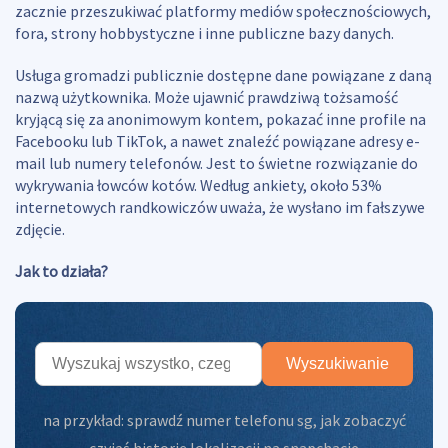
zacznie przeszukiwać platformy mediów społecznościowych,
fora, strony hobbystyczne i inne publiczne bazy danych.
Usługa gromadzi publicznie dostępne dane powiązane z daną
nazwą użytkownika. Może ujawnić prawdziwą tożsamość
kryjącą się za anonimowym kontem, pokazać inne profile na
Facebooku lub TikTok, a nawet znaleźć powiązane adresy e-
mail lub numery telefonów. Jest to świetne rozwiązanie do
wykrywania łowców kotów. Według ankiety, około 53%
internetowych randkowiczów uważa, że wysłano im fałszywe
zdjęcie.
Jak to działa?
Wyszukiwanie
na przykład:
sprawdź numer telefonu sg
,
jak zobaczyć
czyjąś historię lokalizacji na snapchacie