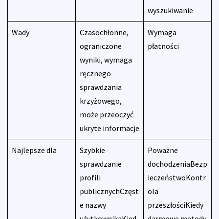
wyszukiwanie
Wady
Czasochłonne,
Wymaga
ograniczone
płatności
wyniki, wymaga
ręcznego
sprawdzania
krzyżowego,
może przeoczyć
ukryte informacje
Najlepsze dla
Szybkie
Poważne
sprawdzanie
dochodzeniaBezp
profili
ieczeństwoKontr
publicznychCzęst
ola
e nazwy
przeszłościKiedy
użytkownikaKied
darmowe metody