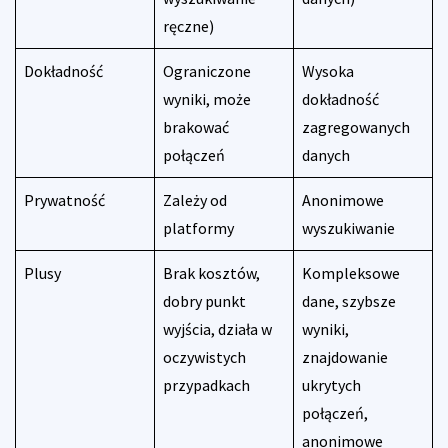
ręczne)
Dokładność
Ograniczone
Wysoka
wyniki, może
dokładność
brakować
zagregowanych
połączeń
danych
Prywatność
Zależy od
Anonimowe
platformy
wyszukiwanie
Plusy
Brak kosztów,
Kompleksowe
dobry punkt
dane, szybsze
wyjścia, działa w
wyniki,
oczywistych
znajdowanie
przypadkach
ukrytych
połączeń,
anonimowe