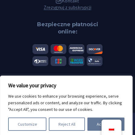
Kontakt
Zrezygnuj z subskrypcji
Bezpieczne płatności
online:
We value your privacy
© 2026 Scannero.blog. Wszystkie marki są własnością ich
odpowiednich właścicieli.
We use cookies to enhance your browsing experience, serve
Ograniczenia wiekowe: 18+
personalized ads or content, and analyze our traffic. By clicking
"Accept All", you consent to our use of cookies.
Używamy plików cookie. Korzystając
Customize
Reject All
Accept All
ze Scannero, akceptujesz nasze
polityka cookies