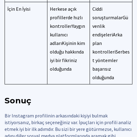
İçin En İyisi
Herkese açık
Ciddi
profillerde hızlı
soruşturmalarGü
kontrollerYaygın
venlik
kullanıcı
endişeleriArka
adlarıKişinin kim
plan
olduğu hakkında
kontrolleriSerbes
iyi bir fikriniz
t yöntemler
olduğunda
başarısız
olduğunda
Sonuç
Bir Instagram profilinin arkasındaki kişiyi bulmak
istiyorsanız, birkaç seçeneğiniz var. İpuçları için profili analiz
etmek iyi bir ilk adımdır. Bu sizi bir yere götürmezse, kullanıcı
adını diğer sosyal medya platformlarında aramak gibi