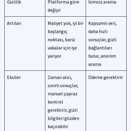
Gizlilik
Platforma göre
İsimsiz arama
değişir
Artıları
Maliyet yok, iyi bir
Kapsamlı veri,
başlangıç
daha hızlı
noktası, bariz
sonuçlar, gizli
vakalar için işe
bağlantıları
yarıyor
bulur, anonim
arama
Eksiler
Zaman alıcı,
Ödeme gerektirir
sınırlı sonuçlar,
manuel çapraz
kontrol
gerektirir, gizli
bilgileri gözden
kaçırabilir