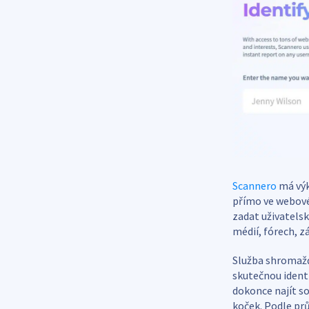
Scannero
má výk
přímo ve webovém
zadat uživatels
médií, fórech, z
Služba shromažď
skutečnou ident
dokonce najít so
koček. Podle prů