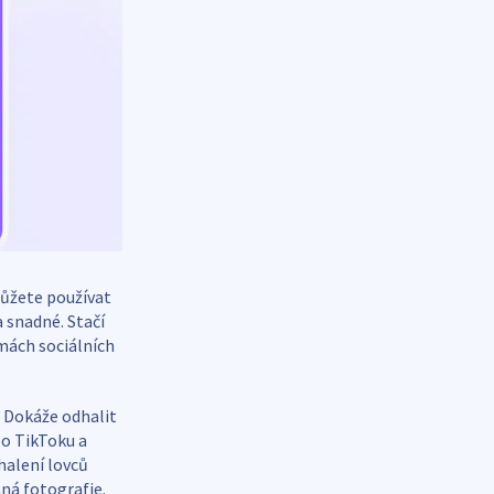
ůžete používat
a snadné. Stačí
mách sociálních
 Dokáže odhalit
bo TikToku a
dhalení lovců
ná fotografie.