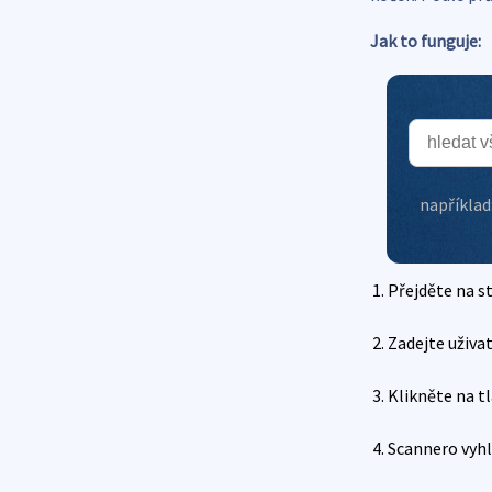
Jak to funguje:
například
Přejděte na s
Zadejte uživa
Klikněte na t
Scannero vyhl