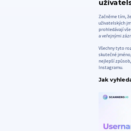
uživatel
Začněme tím, že
uživatelských j
prohledávají vše
a veřejnými záz
Všechny tyto roz
skutečné jméno, 
nejlepší způsob,
Instagramu.
Jak vyhled