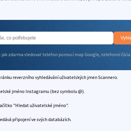
Vyhl
:
jak zdarma sledovat telefon pomocí map Google
,
telefonní čísla
tránku reverzního vyhledávání uživatelských jmen Scannero.
telské jméno Instagramu (bez symbolu @).
lačítko "Hledat uživatelské jméno".
edává připojení ve svých databázích.