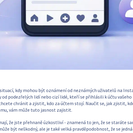
situací, kdy mohou být oznámení od neznámých uživatelů na Inst
d podezřelých lidí nebo cizí lidé, kteří se přihlásili k účtu vašeho 
hcete chránit a zjistit, kdo za účtem stojí. Naučit se, jak zjistit, k
amu, vám může tuto jasnost zajistit.
í, že jste přehnaně úzkostliví - znamená to jen, že se staráte sam
ůže být neškodný, ale je také velká pravděpodobnost, že se jedná