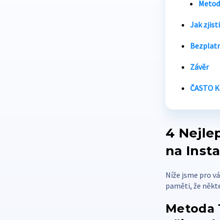
Metoda
Jak zjis
Bezplatné
Závěr
ČASTO K
4
Nejlep
na Inst
Níže jsme pro vá
paměti, že někte
Metoda 1