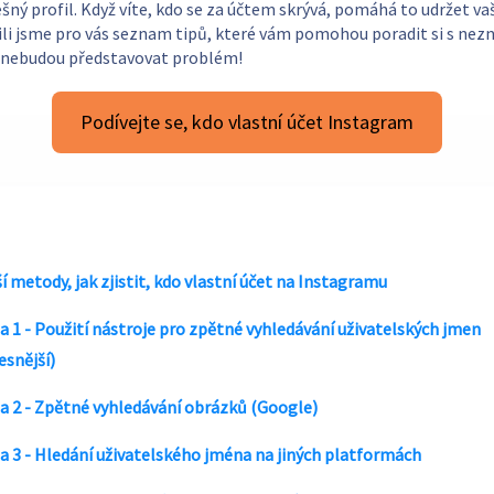
šný profil. Když víte, kdo se za účtem skrývá, pomáhá to udržet vaš
vili jsme pro vás seznam tipů, které vám pomohou poradit si s nez
s nebudou představovat problém!
Podívejte se, kdo vlastní účet Instagram
í metody, jak zjistit, kdo vlastní účet na Instagramu
 1 - Použití nástroje pro zpětné vyhledávání uživatelských jmen
esnější)
 2 - Zpětné vyhledávání obrázků (Google)
 3 - Hledání uživatelského jména na jiných platformách