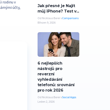
i rodinu v
Jak přesné je Najít
námými účty,
můj iPhone? Test v...
Od Nicklaus Borer v
Comparisons
Březen 9, 2026
6 nejlepších
nástrojů pro
reverzní
vyhledávání
telefonů: srovnání
pro rok 2026
Od Nicklaus Borer v
Social Apps
Leden 2, 2026