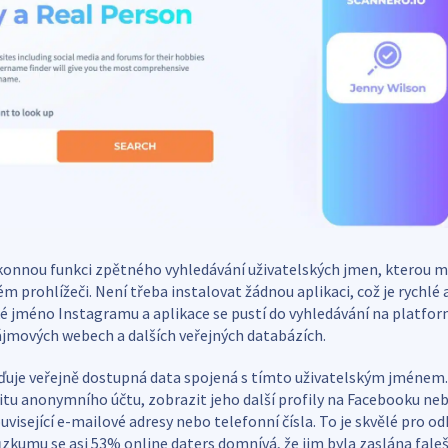
onnou funkci zpětného vyhledávání uživatelských jmen, kterou m
 prohlížeči. Není třeba instalovat žádnou aplikaci, což je rychlé 
ké jméno Instagramu a aplikace se pustí do vyhledávání na platfor
ájmových webech a dalších veřejných databázích.
uje veřejně dostupná data spojená s tímto uživatelským jménem.
itu anonymního účtu, zobrazit jeho další profily na Facebooku ne
uvisející e-mailové adresy nebo telefonní čísla. To je skvělé pro o
zkumu se asi 53% online daters domnívá, že jim byla zaslána faleš