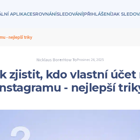
ÁLNÍ APLIKACE
SROVNÁNÍ
SLEDOVÁNÍ
|
PŘIHLÁŠENÍ
JAK SLEDOV
mu - nejlepší triky
Nicklaus Borer
How To
Prosinec 26, 2025
k zjistit, kdo vlastní účet
Instagramu - nejlepší trik