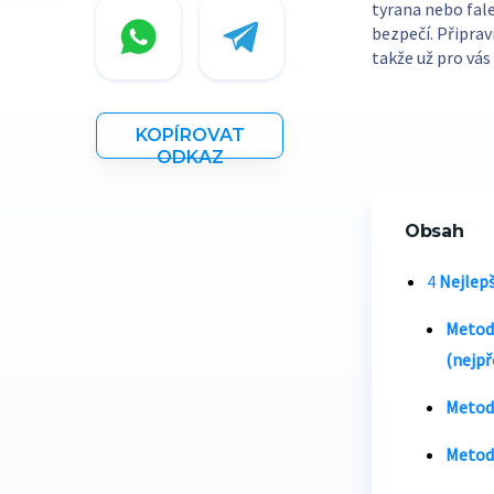
tyrana nebo fale
bezpečí. Připra
takže už pro vá
KOPÍROVAT
ODKAZ
Obsah
4
Nejlepš
Metoda
(nejpř
Metoda
Metoda