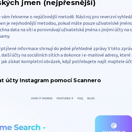
ských jmen (nejpřesnější)
 vám řekneme o nejúčinnější metodě. Nástroj pro reverzní vyhled
men je nejvhodnější metodou, pokud máte pouze uživatelské jméno
chna data na síti a porovnávají uživatelská jména s jinými účty na s
namy.
ptýlené informace shrnují do jedné přehledné zprávy. V této zpráv
další účty na sociálních sítích a dokonce i e-mailové adresy, které 
 jak získat kompletní obrázek, když potřebujete najít majitele úč
at účty Instagram pomocí Scannero