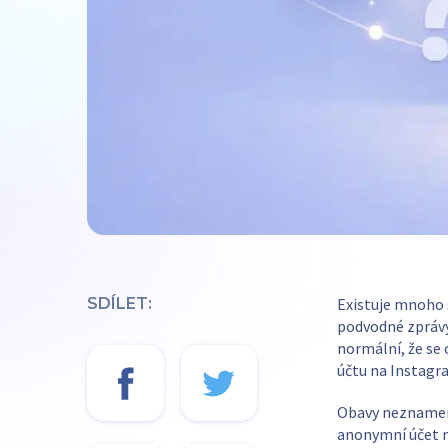
SDÍLET:
Existuje mnoho 
podvodné zprávy o
normální, že se c
účtu na Instagr
Obavy neznamenaj
anonymní účet m