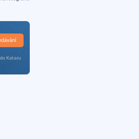
edávání
 do Kataru