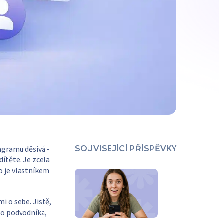
agramu děsivá -
SOUVISEJÍCÍ PŘÍSPĚVKY
dítěte. Je zcela
do je vlastníkem
i o sebe. Jistě,
 o podvodníka,