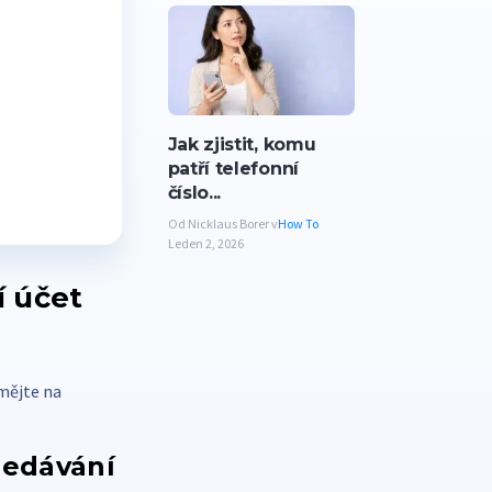
Jak zjistit, komu
patří telefonní
číslo...
Od Nicklaus Borer v
How To
Leden 2, 2026
í účet
 mějte na
ledávání