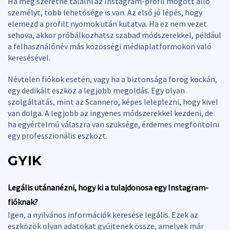
Ha meg szeretné találni az Instagram-profil mögött álló
személyt, több lehetősége is van. Az első jó lépés, hogy
elemezd a profilt nyomok után kutatva. Ha ez nem vezet
sehova, akkor próbálkozhatsz szabad módszerekkel, például
a felhasználónév más közösségi médiaplatformokon való
keresésével.
Névtelen fiókok esetén, vagy ha a biztonsága forog kockán,
egy dedikált eszköz a legjobb megoldás. Egy olyan
szolgáltatás, mint az Scannero, képes leleplezni, hogy kivel
van dolga. A legjobb az ingyenes módszerekkel kezdeni, de
ha egyértelmű válaszra van szüksége, érdemes megfontolni
egy professzionális eszközt.
GYIK
Legális utánanézni, hogy ki a tulajdonosa egy Instagram-
fióknak?
Igen, a nyilvános információk keresése legális. Ezek az
eszközök olyan adatokat gyűjtenek össze, amelyek már