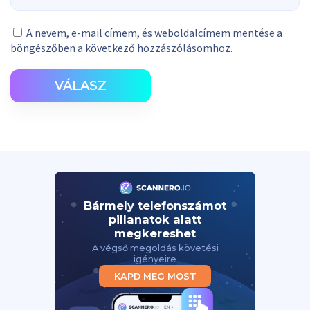
A nevem, e-mail címem, és weboldalcímem mentése a
böngészőben a következő hozzászólásomhoz.
VÁLASZ
Bármely telefonszámot
pillanatok alatt
megkereshet
A végső megoldás követési
igényeire
KAPD MEG MOST