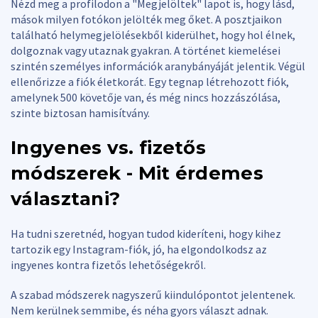
Nézd meg a profilodon a "Megjelöltek" lapot is, hogy lásd,
mások milyen fotókon jelölték meg őket. A posztjaikon
található helymegjelölésekből kiderülhet, hogy hol élnek,
dolgoznak vagy utaznak gyakran. A történet kiemelései
szintén személyes információk aranybányáját jelentik. Végül
ellenőrizze a fiók életkorát. Egy tegnap létrehozott fiók,
amelynek 500 követője van, és még nincs hozzászólása,
szinte biztosan hamisítvány.
Ingyenes vs. fizetős
módszerek - Mit érdemes
választani?
Ha tudni szeretnéd, hogyan tudod kideríteni, hogy kihez
tartozik egy Instagram-fiók, jó, ha elgondolkodsz az
ingyenes kontra fizetős lehetőségekről.
A szabad módszerek nagyszerű kiindulópontot jelentenek.
Nem kerülnek semmibe, és néha gyors választ adnak.