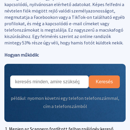
kapcsolódó, nyilvánosan elérhető adatokat. Képes felfedni a
névtelen fiók mögött rejlő valódi személyazonosságot,
megmutatja a Facebookon vagy a TikTok-on található egyéb
profilokat, és még a kapcsolódó e-mail címeket vagy
telefonszámokat is megtalálja. Ez nagyszerű a macskafogó
kiszúrásához. Egy felmérés szerint az online randizók
mintegy 53% része úgy véli, hogy hamis fotót küldtek nekik.
Hogyan működik:
Keresés
például:
nyomon követni egy telefon telefonszámmal
,
cím a telefonszámból
Menjen az Scannero fordított felhasználónév kereső