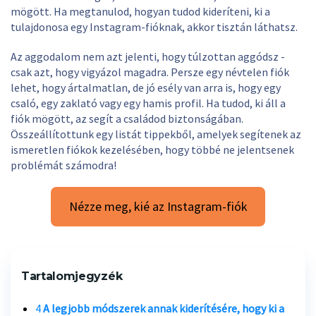
mögött. Ha megtanulod, hogyan tudod kideríteni, ki a
tulajdonosa egy Instagram-fióknak, akkor tisztán láthatsz.
Az aggodalom nem azt jelenti, hogy túlzottan aggódsz -
csak azt, hogy vigyázol magadra. Persze egy névtelen fiók
lehet, hogy ártalmatlan, de jó esély van arra is, hogy egy
csaló, egy zaklató vagy egy hamis profil. Ha tudod, ki áll a
fiók mögött, az segít a családod biztonságában.
Összeállítottunk egy listát tippekből, amelyek segítenek az
ismeretlen fiókok kezelésében, hogy többé ne jelentsenek
problémát számodra!
Nézze meg, kié az Instagram-fiók
Tartalomjegyzék
4
A legjobb módszerek annak kiderítésére, hogy ki a