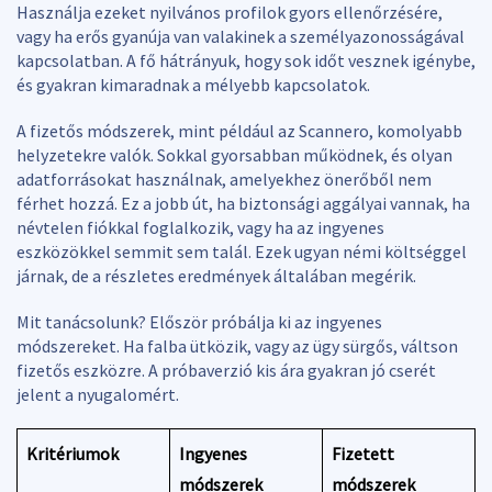
Használja ezeket nyilvános profilok gyors ellenőrzésére,
vagy ha erős gyanúja van valakinek a személyazonosságával
kapcsolatban. A fő hátrányuk, hogy sok időt vesznek igénybe,
és gyakran kimaradnak a mélyebb kapcsolatok.
A fizetős módszerek, mint például az Scannero, komolyabb
helyzetekre valók. Sokkal gyorsabban működnek, és olyan
adatforrásokat használnak, amelyekhez önerőből nem
férhet hozzá. Ez a jobb út, ha biztonsági aggályai vannak, ha
névtelen fiókkal foglalkozik, vagy ha az ingyenes
eszközökkel semmit sem talál. Ezek ugyan némi költséggel
járnak, de a részletes eredmények általában megérik.
Mit tanácsolunk? Először próbálja ki az ingyenes
módszereket. Ha falba ütközik, vagy az ügy sürgős, váltson
fizetős eszközre. A próbaverzió kis ára gyakran jó cserét
jelent a nyugalomért.
Kritériumok
Ingyenes
Fizetett
módszerek
módszerek