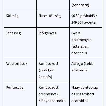
(Scannero)
Költség
Nincs költség
$0.89 próbaidő /
$49.80 havonta
Sebesség
Időigényes
Gyors
eredmények
(általában
azonnali)
Adatforrások
Korlátozott
Átfogó (több
(csak kézi
adatbázis)
keresés)
Pontosság
Korlátozott
Nagy pontosság
eredmények,
az összesített
hiányozhatnak a
adatokkal