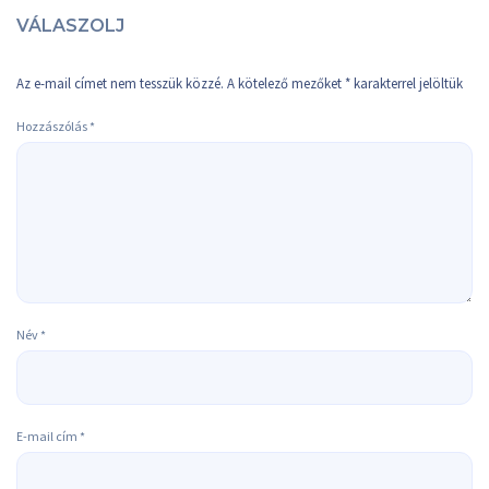
VÁLASZOLJ
Az e-mail címet nem tesszük közzé.
A kötelező mezőket
*
karakterrel jelöltük
Hozzászólás
*
Név
*
E-mail cím
*