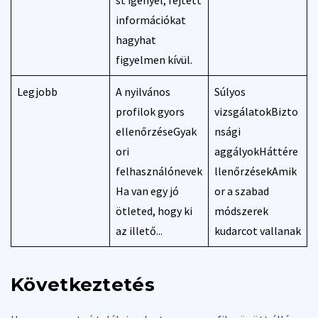
információkat
hagyhat
figyelmen kívül.
Legjobb
A nyilvános
Súlyos
profilok gyors
vizsgálatokBizto
ellenőrzéseGyak
nsági
ori
aggályokHáttére
felhasználónevek
llenőrzésekAmik
Ha van egy jó
or a szabad
ötleted, hogy ki
módszerek
az illető...
kudarcot vallanak
Következtetés