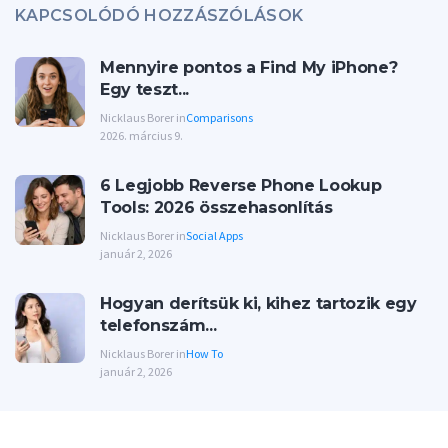
KAPCSOLÓDÓ HOZZÁSZÓLÁSOK
Mennyire pontos a Find My iPhone?
Egy teszt...
Nicklaus Borer in
Comparisons
2026. március 9.
6 Legjobb Reverse Phone Lookup
Tools: 2026 összehasonlítás
Nicklaus Borer in
Social Apps
január 2, 2026
Hogyan derítsük ki, kihez tartozik egy
telefonszám...
Nicklaus Borer in
How To
január 2, 2026