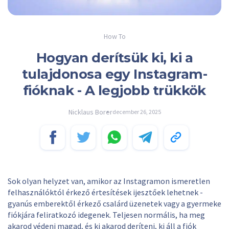
How To
Hogyan derítsük ki, ki a
tulajdonosa egy Instagram-
fióknak - A legjobb trükkök
Nicklaus Borer
december 26, 2025
Sok olyan helyzet van, amikor az Instagramon ismeretlen
felhasználóktól érkező értesítések ijesztőek lehetnek -
gyanús emberektől érkező csalárd üzenetek vagy a gyermeke
fiókjára feliratkozó idegenek. Teljesen normális, ha meg
akarod védeni magad, és ki akarod deríteni, ki áll a fiók