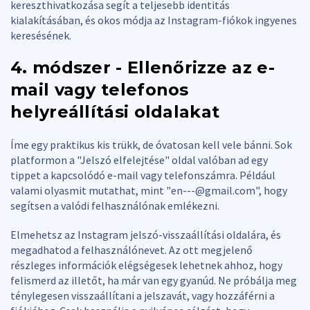
kereszthivatkozása segít a teljesebb identitás
kialakításában, és okos módja az Instagram-fiókok ingyenes
keresésének.
4. módszer - Ellenőrizze az e-
mail vagy telefonos
helyreállítási oldalakat
Íme egy praktikus kis trükk, de óvatosan kell vele bánni. Sok
platformon a "Jelszó elfelejtése" oldal valóban ad egy
tippet a kapcsolódó e-mail vagy telefonszámra. Például
valami olyasmit mutathat, mint "
en---@gmail.com
", hogy
segítsen a valódi felhasználónak emlékezni.
Elmehetsz az Instagram jelszó-visszaállítási oldalára, és
megadhatod a felhasználónevet. Az ott megjelenő
részleges információk elégségesek lehetnek ahhoz, hogy
felismerd az illetőt, ha már van egy gyanúd. Ne próbálja meg
ténylegesen visszaállítani a jelszavát, vagy hozzáférni a