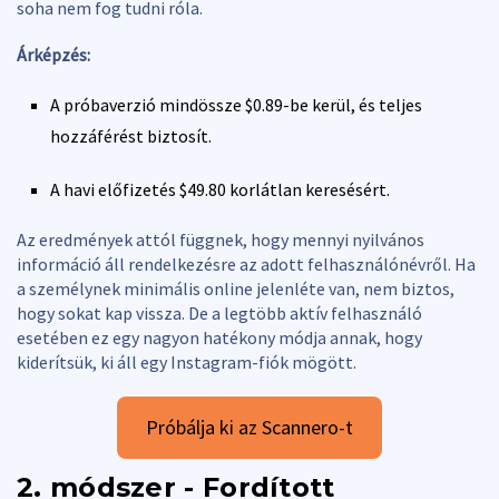
soha nem fog tudni róla.
Árképzés:
A próbaverzió mindössze $0.89-be kerül, és teljes
hozzáférést biztosít.
A havi előfizetés $49.80 korlátlan keresésért.
Az eredmények attól függnek, hogy mennyi nyilvános
információ áll rendelkezésre az adott felhasználónévről. Ha
a személynek minimális online jelenléte van, nem biztos,
hogy sokat kap vissza. De a legtöbb aktív felhasználó
esetében ez egy nagyon hatékony módja annak, hogy
kiderítsük, ki áll egy Instagram-fiók mögött.
Próbálja ki az Scannero-t
2. módszer - Fordított