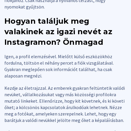
fiókjához. Csak használja a nyilvános célzást, hogy
nyomokat gyűjtsön.
Hogyan találjuk meg
valakinek az igazi nevét az
Instagramon?
Önmagad
Igen, a profil elemzésével. Mielőtt külső eszközökhöz
fordulna, töltsön el néhány percet a fiók vizsgálatával.
Gyakran meglepően sok információt találhat, ha csak
alaposan megnézi.
Kezdje az életrajzzal. Az emberek gyakran feltüntetik valódi
nevüket, vállalkozásukat vagy más közösségi profilokra
mutató linkeket. Ellenőrizze, hogy kit követnek, és ki követi
őket; a kölcsönös kapcsolatok árulkodóak lehetnek. Nézze
meg a fotókat, amelyeken szerepelnek. Lehet, hogy egy
barátjuk a valódi nevükkel jelölte meg őket a képaláírásban.