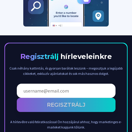
Regisztrálj
hírleveleinkre
Csak néhány kattintás, és gyorsan barátok leszünk – megosztjuk a legújabb
cikkeket, exkluzív ajánlatokat és sok más hasznos dolgot.
REGISZTRÁLJ
A hírlevélre való feliratkozással Ön hozzájárul ahhoz, hogy marketinges e-
maileket kapjunk tőlünk.