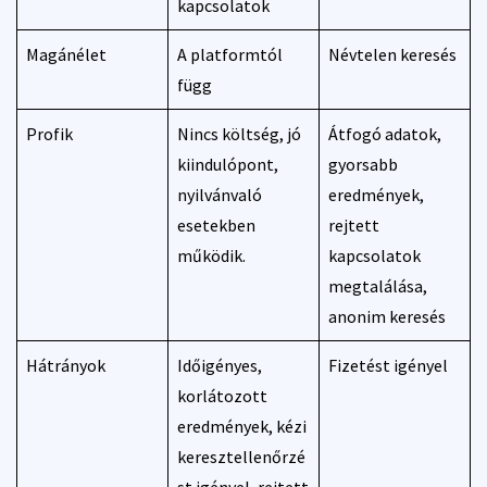
kapcsolatok
Magánélet
A platformtól
Névtelen keresés
függ
Profik
Nincs költség, jó
Átfogó adatok,
kiindulópont,
gyorsabb
nyilvánvaló
eredmények,
esetekben
rejtett
működik.
kapcsolatok
megtalálása,
anonim keresés
Hátrányok
Időigényes,
Fizetést igényel
korlátozott
eredmények, kézi
keresztellenőrzé
st igényel, rejtett